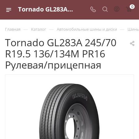
0
Tornado GL283A 245/70 R19.5 136/134M PR16 Рулевая/прицепная - купить в Санкт-Петербурге по выгодной цене
—
—
—
Главная
Каталог
Автомобильные шины и диски
Шины 
Tornado GL283A 245/70
R19.5 136/134M PR16
Рулевая/прицепная