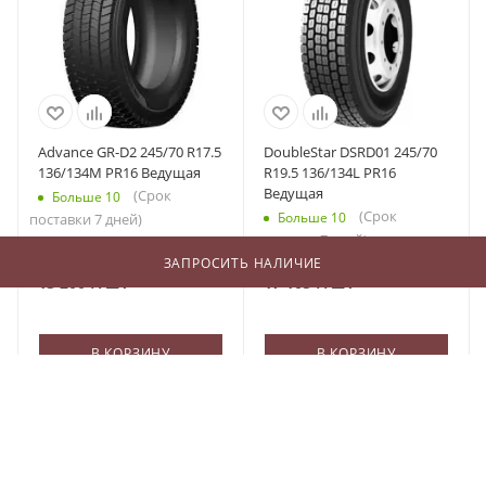
Advance GR-D2 245/70 R17.5
DoubleStar DSRD01 245/70
136/134M PR16 Ведущая
R19.5 136/134L PR16
Ведущая
(Срок
Больше 10
(Срок
Больше 10
поставки 7 дней)
поставки 7 дней)
ЗАПРОСИТЬ НАЛИЧИЕ
13 200
₽
/шт
17 105
₽
/шт
В КОРЗИНУ
В КОРЗИНУ