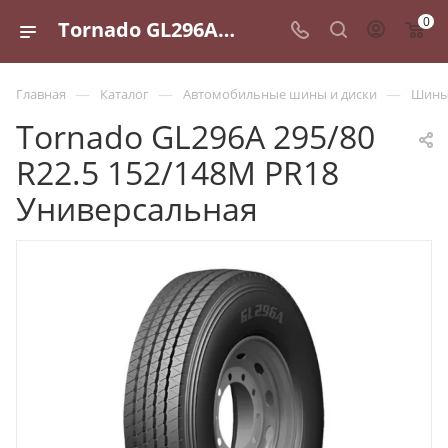
0
Tornado GL296A 295/80 R22.5 152/148M PR18 Универсальная - купить в Санкт-Петербурге по выгодной цене
—
—
—
Главная
Каталог
Автомобильные шины и диски
Шины 
Tornado GL296A 295/80
R22.5 152/148M PR18
Универсальная