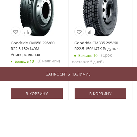
Goodride CM958 295/80
Goodride CM335 295/60
R22.5 152/149M
R22.5 150/147K Ведущая
Универсальная
(Срок
Больше 10
(В наличии)
Больше 10
поставки 5 дней)
26 070
₽
/шт
19 800
₽
/шт
ЗАПРОСИТЬ НАЛИЧИЕ
В КОРЗИНУ
В КОРЗИНУ