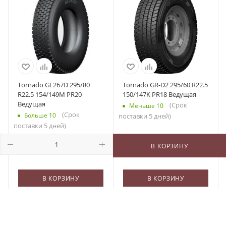
Tornado GL267D 295/80
Tornado GR-D2 295/60 R22.5
R22.5 154/149M PR20
150/147K PR18 Ведущая
Ведущая
(Срок
Меньше 10
(Срок
Больше 10
поставки 5 дней)
поставки 5 дней)
23 100
₽
/шт
19 800
₽
/шт
В КОРЗИНУ
В КОРЗИНУ
В КОРЗИНУ