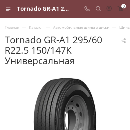
0
Tornado GR-A1 295/60 R22.5 150/147K Универсальная - купить в Санкт-Петербурге по выгодной цене
—
—
—
Главная
Каталог
Автомобильные шины и диски
Шины 
Tornado GR-A1 295/60
R22.5 150/147K
Универсальная