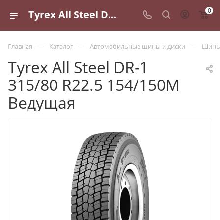
0
Tyrex All Steel DR-1 315/80 R22.5 154/150M Ведущая - купить в Санкт-Петербурге по выгодной цене
—
—
—
Главная
Каталог
Автомобильные шины и диски
Шины 
Tyrex All Steel DR-1
315/80 R22.5 154/150M
Ведущая