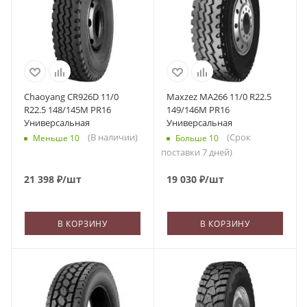
Chaoyang CR926D 11/0
Maxzez MA266 11/0 R22.5
R22.5 148/145M PR16
149/146M PR16
Универсальная
Универсальная
(В наличии)
(Срок
Меньше 10
Больше 10
поставки 7 дней)
21 398
₽
/шт
19 030
₽
/шт
В КОРЗИНУ
В КОРЗИНУ