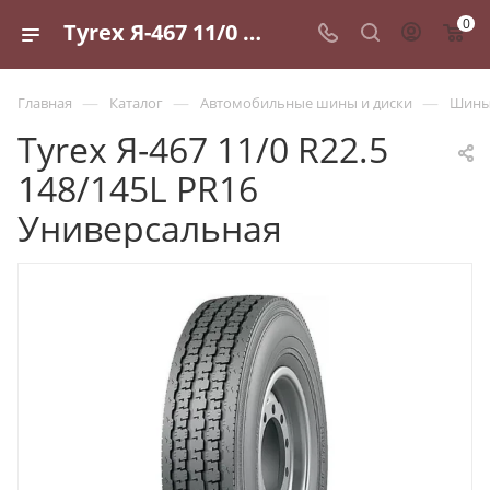
0
Tyrex Я-467 11/0 R22.5 148/145L PR16 Универсальная - купить в Санкт-Петербурге по выгодной цене
—
—
—
Главная
Каталог
Автомобильные шины и диски
Шины 
Tyrex Я-467 11/0 R22.5
148/145L PR16
Универсальная