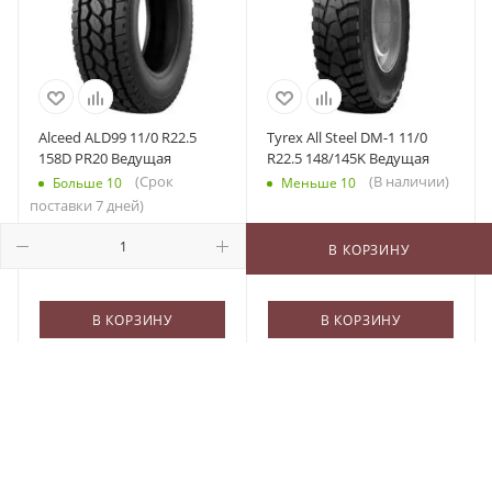
Alceed ALD99 11/0 R22.5
Tyrex All Steel DM-1 11/0
158D PR20 Ведущая
R22.5 148/145K Ведущая
(Срок
(В наличии)
Больше 10
Меньше 10
поставки 7 дней)
19 250
₽
/шт
22 052
₽
/шт
В КОРЗИНУ
В КОРЗИНУ
В КОРЗИНУ