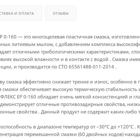
СТАВКА И ОПЛАТА
ОТЗЫВЫ
0-160 — это многоцелевая пластичная смазка, изготовлен
енных литиевым мылом, с добавлением комплекса высокоэ
ладает отличными трибологическими характеристиками, спо
ловиях высокой влажности и в контакте с водой . Смазка имее
нции, и производится по СТО 65561488-011-2014 .
аву смазка эффективно снижает трение и износ, особенно 
я смазки обеспечивает высокую термическую стабильность 
ЛЕКС ЕР 0-160 обладает очень мягкой консистенцией и глад
е демонстрирует отличные противозадирные свойства, низ
нные свойства . Данный продукт не содержит каких-либо 
оспособность в диапазоне температур от –30°C до +120°C . 
 пенетрация перемешанной смазки (60 двойных ходов) наход