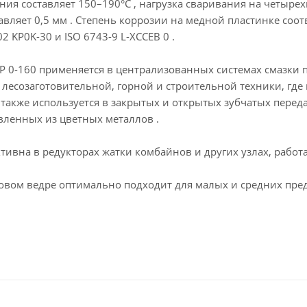
ия составляет 150–190°C , нагрузка сваривания на четырех
авляет 0,5 мм . Степень коррозии на медной пластинке соотве
 KP0K-30 и ISO 6743-9 L-XCCEB 0 .
0-160 применяется в централизованных системах смазки 
 лесозаготовительной, горной и строительной техники, гд
т также используется в закрытых и открытых зубчатых пере
овленных из цветных металлов .
тивна в редукторах жатки комбайнов и других узлах, работ
ковом ведре оптимально подходит для малых и средних пр