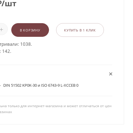
₽
/шт
В КОРЗИНУ
КУПИТЬ В 1 КЛИК
тривали: 1038.
 142.
—
DIN 51502 KP0K-30 и ISO 6743-9 L-XCCEB 0
ьна только для интернет-магазина и может отличаться от цен
азинах