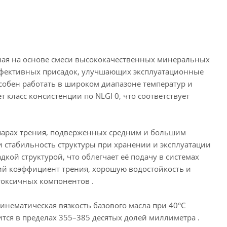
ная на основе смеси высококачественных минеральных
ффективных присадок, улучшающих эксплуатационные
собен работать в широком диапазоне температур и
т класс консистенции по NLGI 0, что соответствует
в парах трения, подверженных средним и большим
и стабильность структуры при хранении и эксплуатации
кой структурой, что облегчает её подачу в системах
кий коэффициент трения, хорошую водостойкость и
токсичных компонентов .
Кинематическая вязкость базового масла при 40°C
ится в пределах 355–385 десятых долей миллиметра .