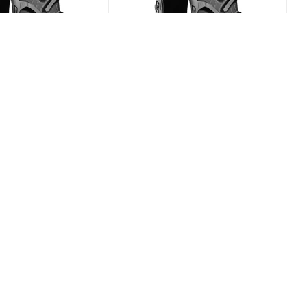
x RT-765 580/70
BKT Agrimax RT-765 480/70
R34 149D
(В наличии)
(В наличии)
0
Меньше 10
₽
/шт
104 158
₽
/шт