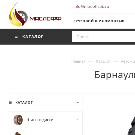
info@masloffspb.ru
ГРУЗОВОЙ ШИНОМОНТАЖ
КАТАЛОГ
—
—
Главная
Каталог
Автомо
Барнауль
КАТАЛОГ
Шины и диски