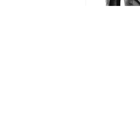
BKT Agrimax RT-855 2
R18 108A8/B
(В налич
Меньше 10
21 597
₽
/шт