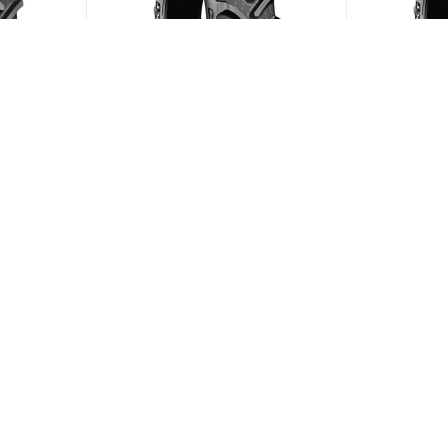
10/95
BKT Agrimax RT-765 600/70
BKT Agrima
R28 157D
R38 155D
ии)
(В наличии)
Меньше 10
Меньше 1
149 504
₽
/шт
169 819
ЗАГРУЗИТЬ ЕЩЕ