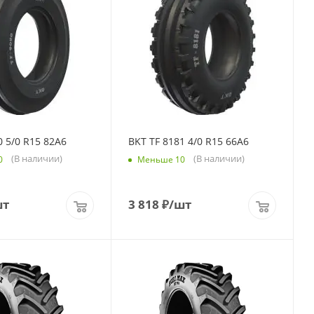
0 5/0 R15 82A6
BKT TF 8181 4/0 R15 66A6
(В наличии)
(В наличии)
0
Меньше 10
шт
3 818
₽
/шт