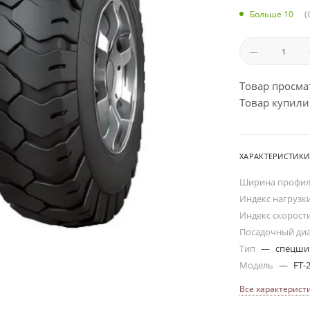
(
Больше 10
Товар просма
Товар купили:
ХАРАКТЕРИСТИКИ
Ширина профи
Индекс нагрузк
Индекс скорост
Посадочный ди
Тип
—
спецш
Модель
—
FT-
Все характерист