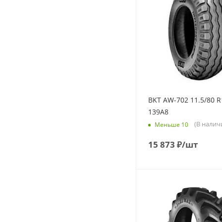
BKT AW-702 11.5/80 R
139A8
(В налич
Меньше 10
15 873
₽
/шт