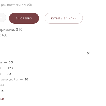
Срок поставки 7 дней)
В КОРЗИНУ
КУПИТЬ В 1 КЛИК
тривали: 310.
 43.
ля
—
6.5
и
—
128
и
—
A5
аметр, дюйм
—
10
ины
215
ики