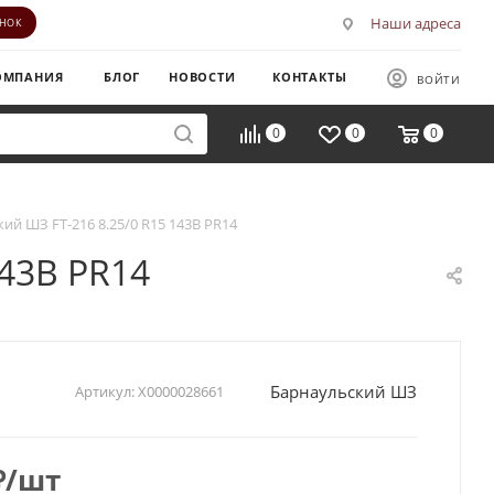
Наши адреса
ОНОК
ОМПАНИЯ
БЛОГ
НОВОСТИ
КОНТАКТЫ
ВОЙТИ
0
0
0
ий ШЗ FT-216 8.25/0 R15 143B PR14
143B PR14
Барнаульский ШЗ
Артикул:
Х0000028661
₽
/шт