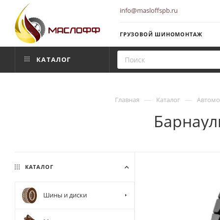
info@masloffspb.ru
ГРУЗОВОЙ ШИНОМОНТАЖ
КАТАЛОГ
—
—
Главная
Каталог
Автомо
Барнауль
КАТАЛОГ
Шины и диски