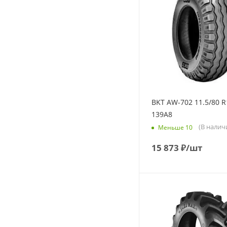
BKT AW-702 11.5/80 R
139A8
(В налич
Меньше 10
15 873
₽
/шт