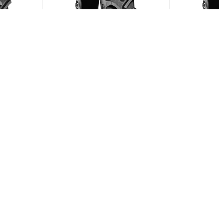
10/95
BKT Agrimax RT-765 600/70
BKT Agrima
R28 157D
R38 155D
ии)
(В наличии)
Меньше 10
Меньше 1
149 504
₽
/шт
169 819
ЗАГРУЗИТЬ ЕЩЕ