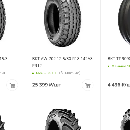
15.3
BKT AW-702 12.5/80 R18 142A8
BKT TF 909
PR12
Меньше 1
ии)
(В наличии)
Меньше 10
25 399
₽
/шт
4 436
₽
/