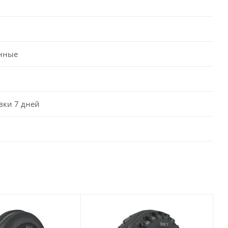
нные
вки 7 дней