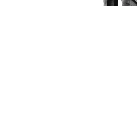
BKT Agrimax RT-855 2
R18 108A8/B
(В налич
Меньше 10
21 597
₽
/шт