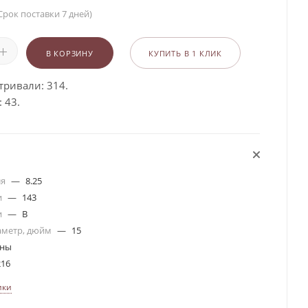
Срок поставки 7 дней)
В КОРЗИНУ
КУПИТЬ В 1 КЛИК
тривали: 314.
 43.
ля
—
8.25
и
—
143
и
—
B
аметр, дюйм
—
15
ины
216
ики