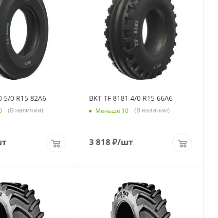
0 5/0 R15 82A6
BKT TF 8181 4/0 R15 66A6
(В наличии)
(В наличии)
0
Меньше 10
шт
3 818
₽
/шт