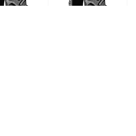
x RT-765 580/70
BKT Agrimax RT-765 480/70
R34 149D
(В наличии)
(В наличии)
0
Меньше 10
₽
/шт
104 158
₽
/шт