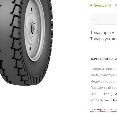
(
Больше 10
Товар просма
Товар купили:
ХАРАКТЕРИСТИКИ
Ширина профи
Индекс нагрузк
Индекс скорост
Посадочный ди
Тип
—
спецш
Модель
—
FT-
Все характерист