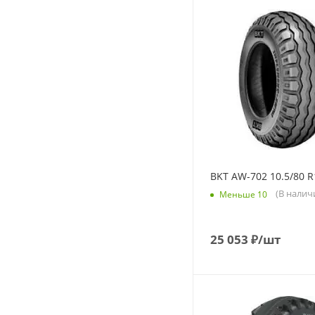
BKT AW-702 10.5/80 R
(В налич
Меньше 10
25 053
₽
/шт