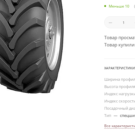
Меньше 10
Товар просма
Товар купили:
ХАРАКТЕРИСТИКИ
Ширина профи
Высота профил
Индекс нагрузк
Индекс скорост
Посадочный ди
Тип
—
спецш
Все характерист