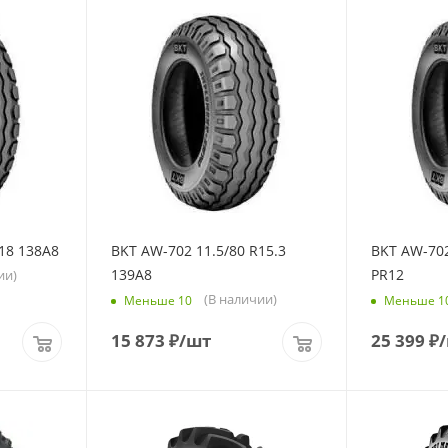
18 138A8
BKT AW-702 11.5/80 R15.3
BKT AW-702
139A8
PR12
ии)
(В наличии)
Меньше 10
Меньше 1
15 873
₽
/шт
25 399
₽