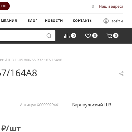
Наши адреса
ОНОК
ОМПАНИЯ
БЛОГ
НОВОСТИ
КОНТАКТЫ
ВОЙТИ
0
0
0
кий ШЗ H-05 800/65 R32 167/164A8
67/164A8
Барнаульский ШЗ
Артикул:
Х0000029441
₽
/шт