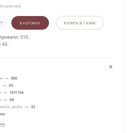
(В наличии)
В КОРЗИНУ
КУПИТЬ В 1 КЛИК
тривали: 310.
 43.
ля
—
800
я
—
65
и
—
167/164
и
—
A8
аметр, дюйм
—
32
ины
ики