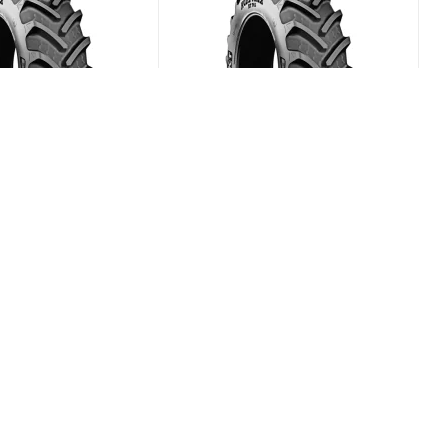
x RT-765 600/70
BKT Agrimax RT-765 580/70
R38 155D
(В наличии)
(В наличии)
0
Меньше 10
₽
/шт
169 819
₽
/шт