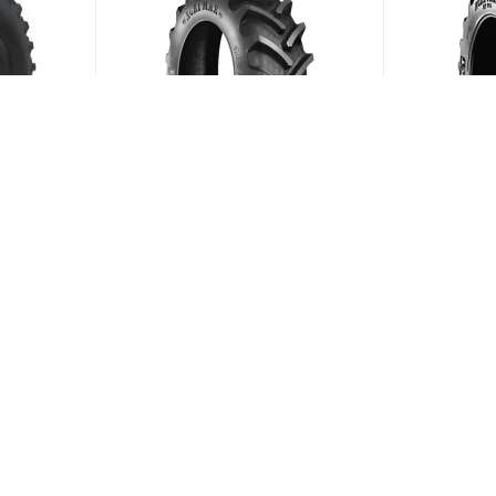
66A6
BKT Agrimax RT-855 210/95
BKT Agrima
R18 108A8/B
R28 157D
ии)
(В наличии)
Меньше 10
Меньше 1
21 597
₽
/шт
149 504
ЗАГРУЗИТЬ ЕЩЕ