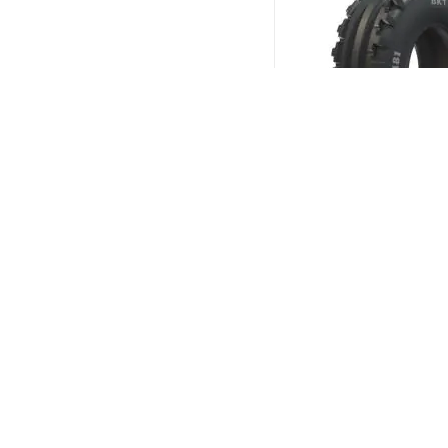
BKT TF 8181 4/0 R15 
(В налич
Меньше 10
3 818
₽
/шт