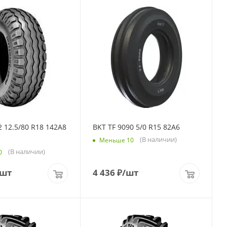
 12.5/80 R18 142A8
BKT TF 9090 5/0 R15 82A6
(В наличии)
Меньше 10
(В наличии)
0
/шт
4 436
₽
/шт