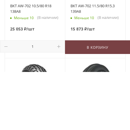
BKT AW-702 10.5/80 R18
BKT AW-702 11.5/80 R15.3
138A8
139A8
(В наличии)
(В наличии)
Меньше 10
Меньше 10
25 053
₽
/шт
15 873
₽
/шт
В КОРЗИНУ
В КОРЗИНУ
В КОРЗИНУ
BKT AW-702 12.5/80 R18
BKT TF 9090 5/0 R15 82A6
142A8 PR12
(В наличии)
Меньше 10