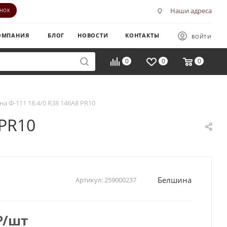
Наши адреса
ОНОК
ОМПАНИЯ
БЛОГ
НОВОСТИ
КОНТАКТЫ
ВОЙТИ
0
0
0
а Ф-111 18.4/0 R38 146A8 PR10
 PR10
Белшина
Артикул:
259000237
₽
/шт