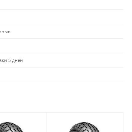
нные
вки 5 дней