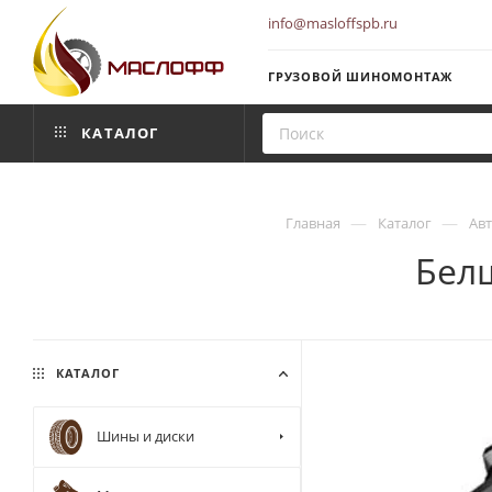
info@masloffspb.ru
ГРУЗОВОЙ ШИНОМОНТАЖ
КАТАЛОГ
—
—
Главная
Каталог
Ав
Белш
КАТАЛОГ
Шины и диски