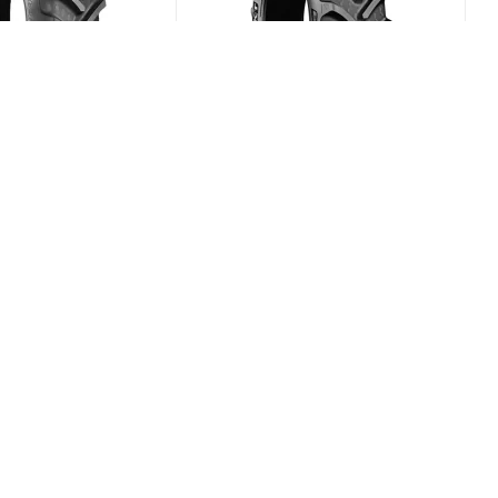
x RT-855 210/95
BKT Agrimax RT-765 600/70
B
R28 157D
(В наличии)
(В наличии)
0
Меньше 10
/шт
149 504
₽
/шт