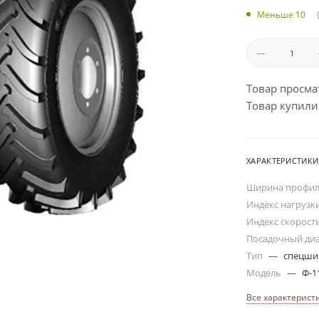
Меньше 10
Товар просма
Товар купили:
ХАРАКТЕРИСТИКИ
Ширина профи
Индекс нагрузк
Индекс скорост
Посадочный ди
Тип
—
спецш
Модель
—
Ф-1
Все характерист