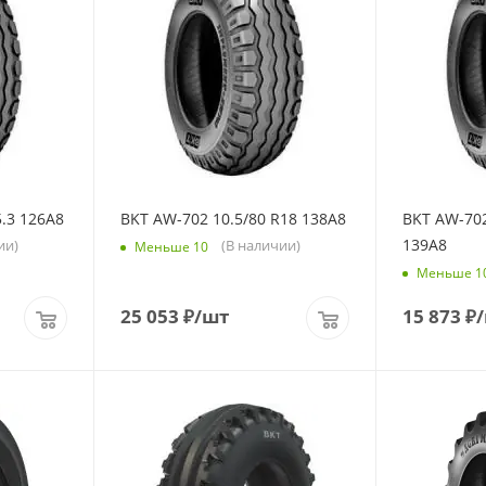
.3 126A8
BKT AW-702 10.5/80 R18 138A8
BKT AW-702
139A8
ии)
(В наличии)
Меньше 10
Меньше 1
25 053
₽
/шт
15 873
₽