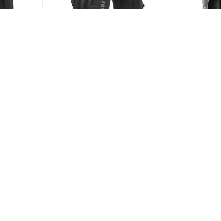
82A6
BKT TF 8181 4/0 R15 66A6
BKT Agrima
R18 108A8/
ии)
(В наличии)
Меньше 10
Меньше 1
3 818
₽
/шт
21 597
₽
ЗАГРУЗИТЬ ЕЩЕ