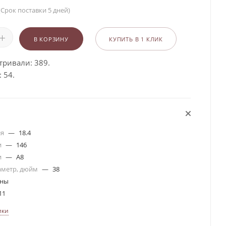
(Срок поставки 5 дней)
В КОРЗИНУ
КУПИТЬ В 1 КЛИК
тривали: 389.
 54.
ля
—
18.4
и
—
146
и
—
A8
аметр, дюйм
—
38
ины
11
ики