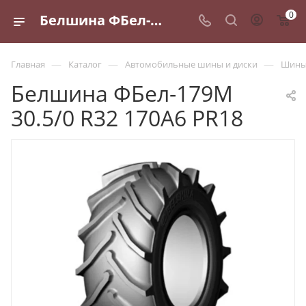
0
Белшина ФБел-179М 30.5/0 R32 170A6 PR18 - купить в Санкт-Петербурге по выгодной цене
—
—
—
Главная
Каталог
Автомобильные шины и диски
Шины 
Белшина ФБел-179М
30.5/0 R32 170A6 PR18