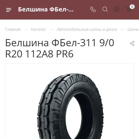
0
Белшина ФБел-311 9/0 R20 112A8 PR6 - купить в Санкт-Петербурге по выгодной цене
—
—
—
Главная
Каталог
Автомобильные шины и диски
Шины 
Белшина ФБел-311 9/0
R20 112A8 PR6