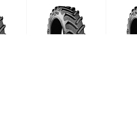
00/70
BKT Agrimax RT-765 580/70
BKT Agrima
R38 155D
R34 149D
ии)
(В наличии)
Меньше 10
Меньше 1
169 819
₽
/шт
104 158
ЗАГРУЗИТЬ ЕЩЕ