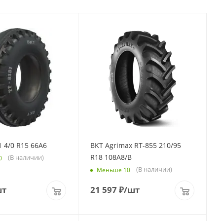
1 4/0 R15 66A6
BKT Agrimax RT-855 210/95
R18 108A8/B
(В наличии)
0
(В наличии)
Меньше 10
шт
21 597
₽
/шт