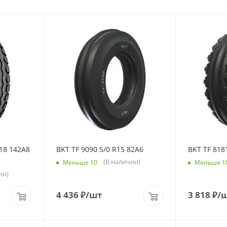
18 142A8
BKT TF 9090 5/0 R15 82A6
BKT TF 818
(В наличии)
Меньше 10
Меньше 1
ии)
4 436
₽
/шт
3 818
₽
/