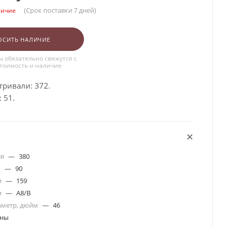
(Срок поставки 7 дней)
личие
ОСИТЬ НАЛИЧИЕ
 обязательно свяжутся с
стоимость и наличие
тривали: 372.
 51.
ля
—
380
я
—
90
и
—
159
и
—
A8/B
аметр, дюйм
—
46
ины