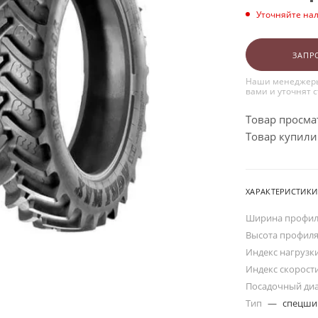
Уточняйте на
ЗАПР
Наши менеджеры
вами и уточнят 
Товар просма
Товар купили:
ХАРАКТЕРИСТИКИ
Ширина профи
Высота профил
Индекс нагрузк
Индекс скорост
Посадочный ди
Тип
—
спецш