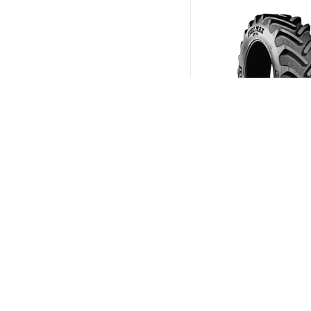
BKT Agrimax RT-765 6
R28 157D
(В налич
Меньше 10
149 504
₽
/шт