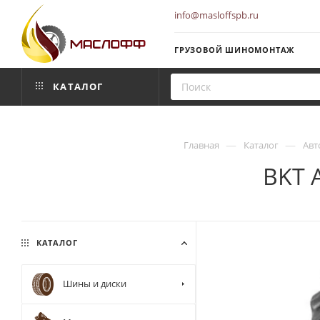
info@masloffspb.ru
ГРУЗОВОЙ ШИНОМОНТАЖ
КАТАЛОГ
—
—
Главная
Каталог
Авт
BKT 
КАТАЛОГ
Шины и диски