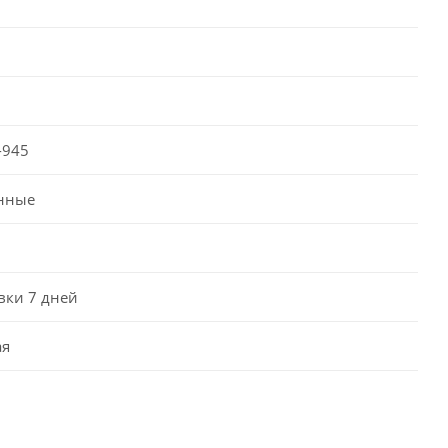
-945
нные
вки 7 дней
ая