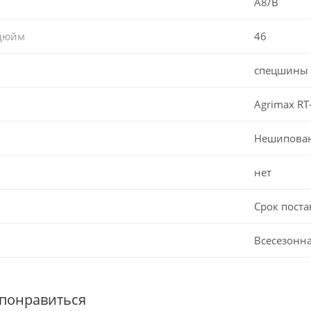
A8/B
 дюйм
46
спецшины
Agrimax RT
Нешипова
нет
Срок поста
Всесезонн
 понравиться