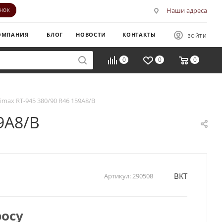
Наши адреса
ОНОК
ОМПАНИЯ
БЛОГ
НОВОСТИ
КОНТАКТЫ
ВОЙТИ
0
0
0
imax RT-945 380/90 R46 159A8/B
9A8/B
BKT
Артикул:
290508
росу