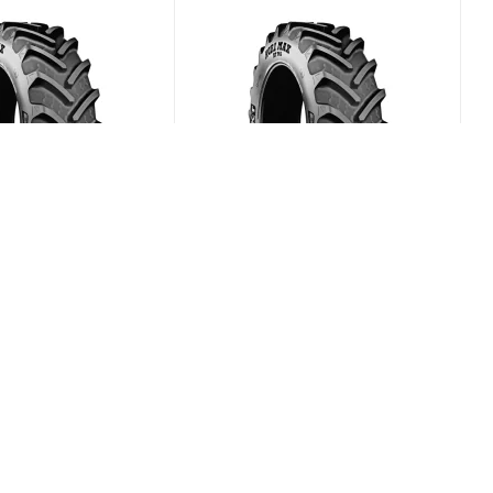
x RT-765 480/70
BKT Agrimax RT-765 380/70
R28 127D
(В наличии)
(В наличии)
0
Меньше 10
₽
/шт
62 776
₽
/шт