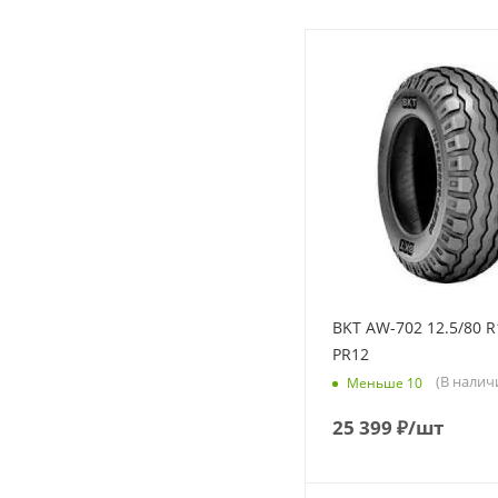
BKT AW-702 12.5/80 R
PR12
(В налич
Меньше 10
25 399
₽
/шт