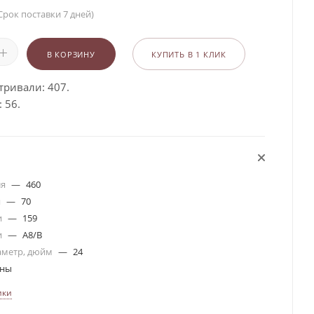
Срок поставки 7 дней)
В КОРЗИНУ
КУПИТЬ В 1 КЛИК
тривали: 407.
 56.
ля
—
460
я
—
70
и
—
159
и
—
A8/B
аметр, дюйм
—
24
ины
ики