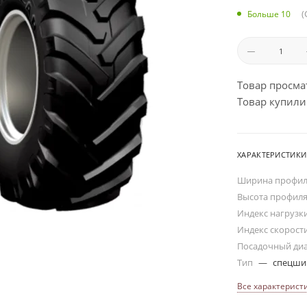
(
Больше 10
Товар просма
Товар купили:
ХАРАКТЕРИСТИКИ
Ширина профи
Высота профил
Индекс нагрузк
Индекс скорост
Посадочный ди
Тип
—
спецш
Все характерист