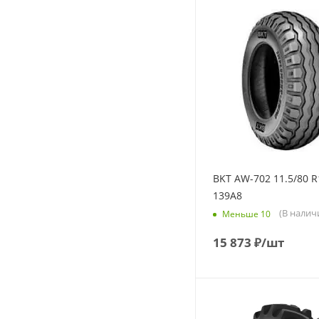
BKT AW-702 11.5/80 R
139A8
(В налич
Меньше 10
15 873
₽
/шт