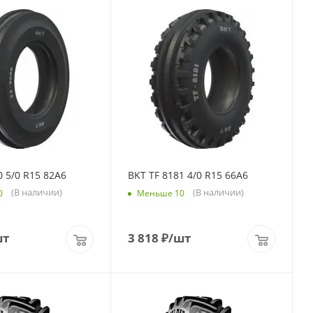
0 5/0 R15 82A6
BKT TF 8181 4/0 R15 66A6
(В наличии)
(В наличии)
0
Меньше 10
шт
3 818
₽
/шт