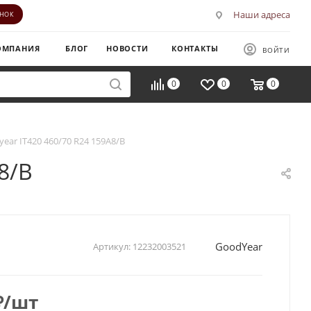
Наши адреса
ОНОК
ОМПАНИЯ
БЛОГ
НОВОСТИ
КОНТАКТЫ
ВОЙТИ
0
0
0
ear IT420 460/70 R24 159A8/B
8/B
GoodYear
Артикул:
12232003521
₽
/шт