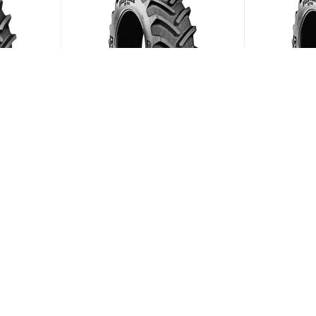
10/95
BKT Agrimax RT-765 600/70
BKT Agrima
R28 157D
R38 155D
ии)
(В наличии)
Меньше 10
Меньше 1
149 504
₽
/шт
169 819
ЗАГРУЗИТЬ ЕЩЕ