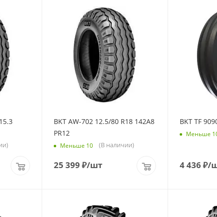
15.3
BKT AW-702 12.5/80 R18 142A8
BKT TF 909
PR12
Меньше 1
ии)
(В наличии)
Меньше 10
25 399
₽
/шт
4 436
₽
/