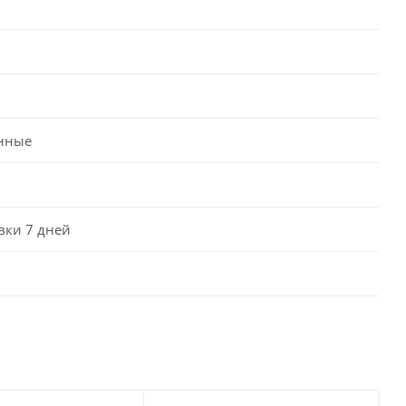
нные
вки 7 дней