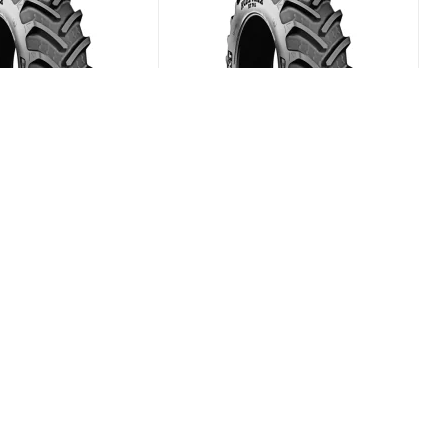
x RT-765 580/70
BKT Agrimax RT-765 480/70
R34 149D
(В наличии)
(В наличии)
0
Меньше 10
₽
/шт
104 158
₽
/шт