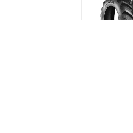
BKT Agrimax RT-855 2
R18 108A8/B
(В налич
Меньше 10
21 597
₽
/шт