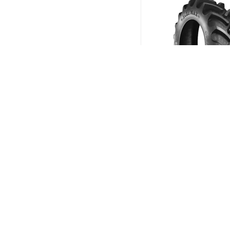
BKT Agrimax RT-855 2
R18 108A8/B
(В налич
Меньше 10
21 597
₽
/шт