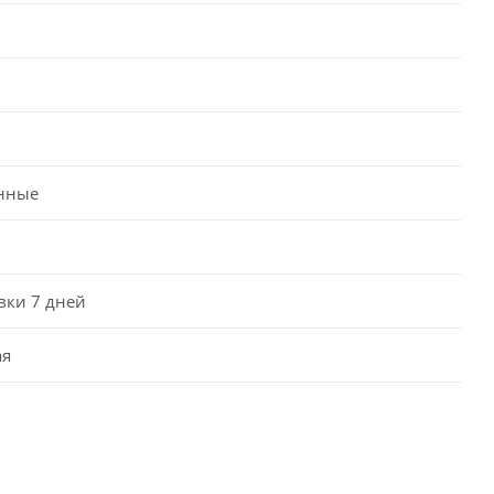
нные
вки 7 дней
ая