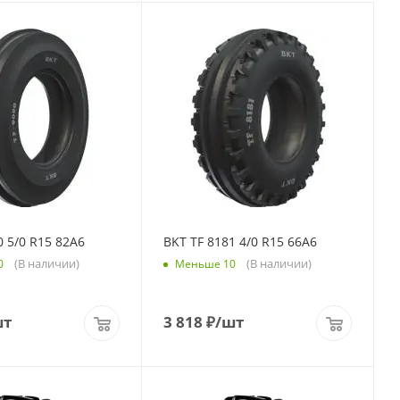
0 5/0 R15 82A6
BKT TF 8181 4/0 R15 66A6
(В наличии)
(В наличии)
0
Меньше 10
шт
3 818
₽
/шт