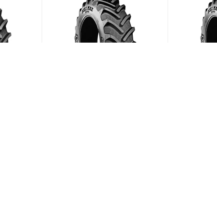
10/95
BKT Agrimax RT-765 600/70
BKT Agrima
R28 157D
R38 155D
ии)
(В наличии)
Меньше 10
Меньше 1
149 504
₽
/шт
169 819
ЗАГРУЗИТЬ ЕЩЕ