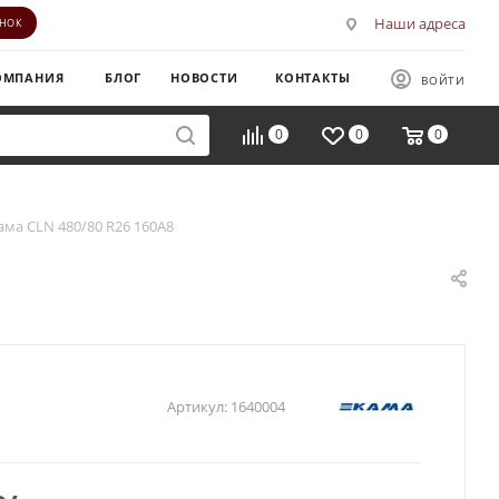
Наши адреса
ОНОК
ОМПАНИЯ
БЛОГ
НОВОСТИ
КОНТАКТЫ
ВОЙТИ
0
0
0
ама CLN 480/80 R26 160A8
Артикул:
1640004