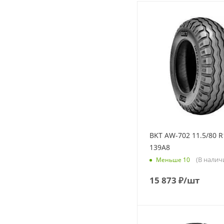
BKT AW-702 11.5/80 R
139A8
(В налич
Меньше 10
15 873
₽
/шт