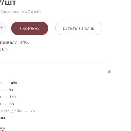
₽
/шт
(Срок поставки 7 дней)
В КОРЗИНУ
КУПИТЬ В 1 КЛИК
тривали: 446.
 61.
ля
—
480
я
—
80
и
—
160
и
—
A8
аметр, дюйм
—
26
ины
ики