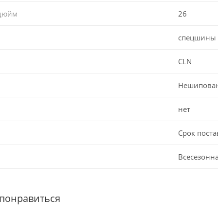
 дюйм
26
спецшины
CLN
Нешипова
нет
Срок поста
Всесезонн
 понравиться