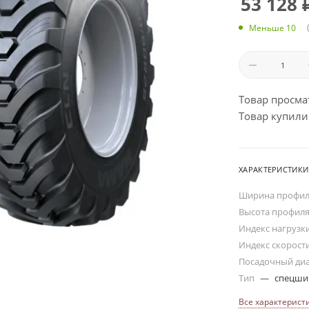
53 128
Меньше 10
Товар просма
Товар купили:
ХАРАКТЕРИСТИКИ
Ширина профи
Высота профил
Индекс нагрузк
Индекс скорост
Посадочный ди
Тип
—
спецш
Все характерист