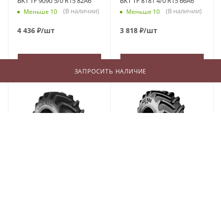
BKT TF 9090 5/0 R15 82A6
BKT TF 8181 4/0 R15 66A6
(В наличии)
(В наличии)
Меньше 10
Меньше 10
4 436
₽
/шт
3 818
₽
/шт
В КОРЗИНУ
В КОРЗИНУ
ЗАПРОСИТЬ НАЛИЧИЕ
BKT Agrimax RT-855 210/95
BKT Agrimax RT-765 600/70
R18 108A8/B
R28 157D
(В наличии)
(В наличии)
Меньше 10
Меньше 10