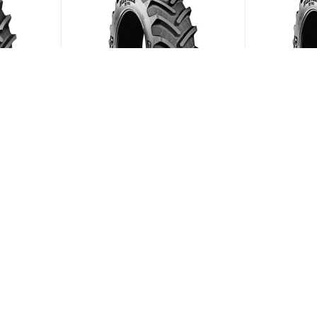
10/95
BKT Agrimax RT-765 600/70
BKT Agrima
R28 157D
R38 155D
ии)
(В наличии)
Меньше 10
Меньше 1
149 504
₽
/шт
169 819
ЗАГРУЗИТЬ ЕЩЕ