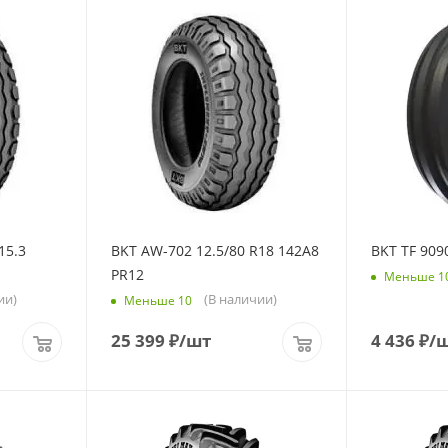
15.3
BKT AW-702 12.5/80 R18 142A8
BKT TF 909
PR12
Меньше 1
ии)
(В наличии)
Меньше 10
25 399
₽
/шт
4 436
₽
/