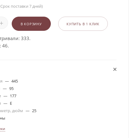
(Срок поставки 7 дней)
В КОРЗИНУ
КУПИТЬ В 1 КЛИК
тривали: 333.
 46.
ля
—
445
я
—
95
и
—
177
и
—
E
аметр, дюйм
—
25
ины
ики