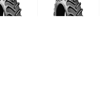
x RT-765 580/70
BKT Agrimax RT-765 480/70
R34 149D
(В наличии)
(В наличии)
0
Меньше 10
₽
/шт
104 158
₽
/шт