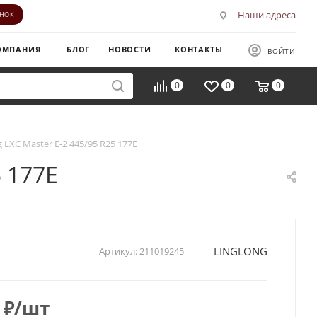
Наши адреса
ОНОК
ОМПАНИЯ
БЛОГ
НОВОСТИ
КОНТАКТЫ
ВОЙТИ
0
0
0
g LXC Master E-2 445/95 R25 177E
5 177E
LINGLONG
Артикул:
211019245
₽
/шт