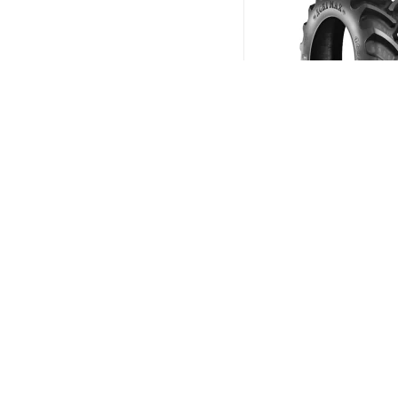
BKT Agrimax RT-855 2
R18 108A8/B
(В налич
Меньше 10
21 597
₽
/шт