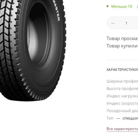
Меньше 10
Товар просма
Товар купили:
ХАРАКТЕРИСТИКИ
Ширина профи
Высота профил
Индекс нагрузк
Индекс скорост
Посадочный ди
Тип
—
спецш
Все характерист