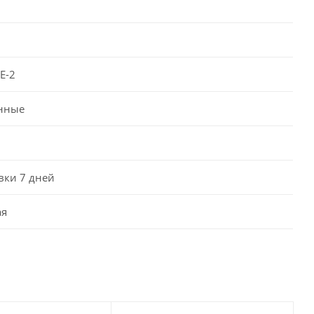
E-2
нные
вки 7 дней
ая