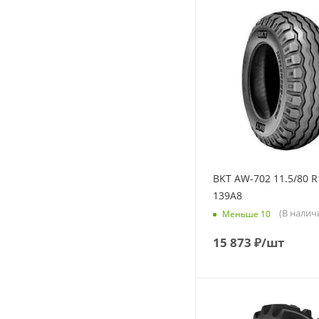
BKT AW-702 11.5/80 R
139A8
(В налич
Меньше 10
15 873
₽
/шт