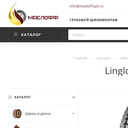
info@masloffspb.ru
ГРУЗОВОЙ ШИНОМОНТАЖ
КАТАЛОГ
—
—
Главная
Каталог
Авт
Lingl
КАТАЛОГ
Шины и диски