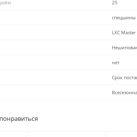
 дюйм
25
спецшины
LXC Master 
Нешипова
нет
Срок поста
Всесезонн
 понравиться