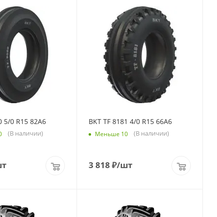
0 5/0 R15 82A6
BKT TF 8181 4/0 R15 66A6
(В наличии)
(В наличии)
0
Меньше 10
шт
3 818
₽
/шт