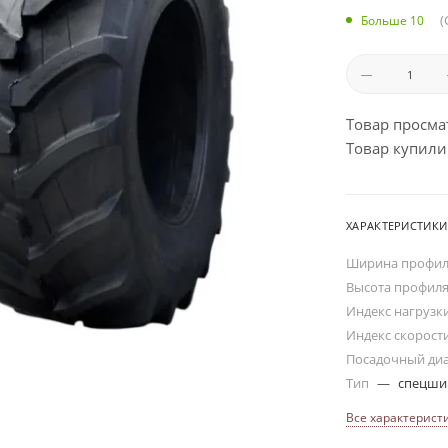
(
Больше 10
Товар просма
Товар купили:
ХАРАКТЕРИСТИКИ
Ширина профи
Высота профил
Индекс нагрузк
Индекс скорост
Посадочный ди
Тип
—
спецш
Все характерист