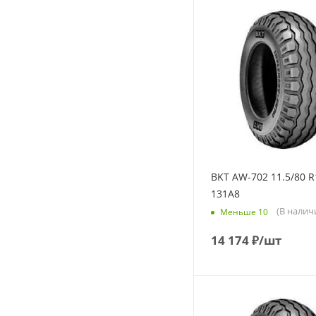
BKT AW-702 11.5/80 R
131A8
(В налич
Меньше 10
14 174
₽
/шт