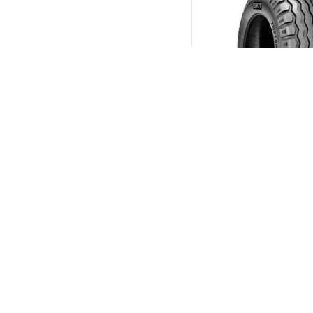
BKT AW-702 12.5/80 R
PR12
(В налич
Меньше 10
25 399
₽
/шт