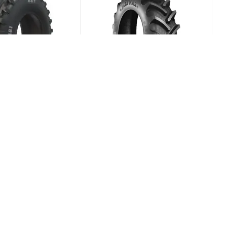
1 4/0 R15 66A6
BKT Agrimax RT-855 210/95
R18 108A8/B
(В наличии)
0
(В наличии)
Меньше 10
шт
21 597
₽
/шт