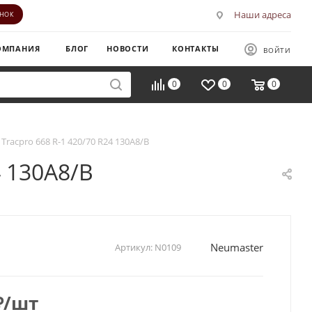
Наши адреса
ОНОК
ОМПАНИЯ
БЛОГ
НОВОСТИ
КОНТАКТЫ
ВОЙТИ
0
0
0
Tracpro 668 R-1 420/70 R24 130A8/B
4 130A8/B
Neumaster
Артикул:
N0109
₽
/шт