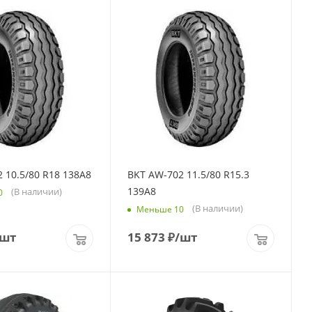
 10.5/80 R18 138A8
BKT AW-702 11.5/80 R15.3
139A8
(В наличии)
0
(В наличии)
Меньше 10
/шт
15 873
₽
/шт