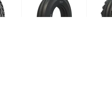
18 142A8
BKT TF 9090 5/0 R15 82A6
BKT TF 818
(В наличии)
Меньше 10
Меньше 1
ии)
4 436
₽
/шт
3 818
₽
/
ЗАГРУЗИТЬ ЕЩЕ