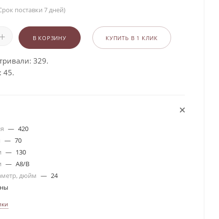
Срок поставки 7 дней)
В КОРЗИНУ
КУПИТЬ В 1 КЛИК
тривали: 329.
 45.
ля
—
420
я
—
70
и
—
130
и
—
A8/B
аметр, дюйм
—
24
ины
ики