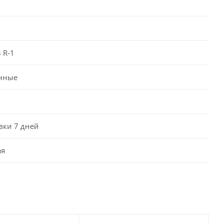
 R-1
нные
вки 7 дней
ая