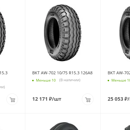
15.3
BKT AW-702 10/75 R15.3 126A8
BKT AW-702
(В наличии)
Меньше 10
Меньше 1
ии)
12 171
₽
/шт
25 053
₽