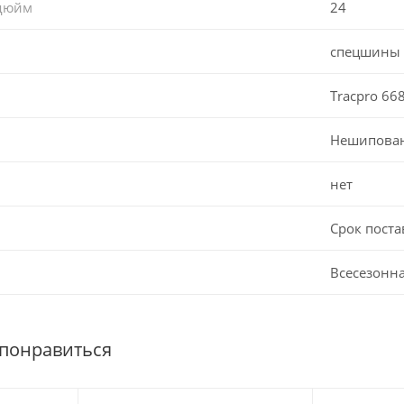
 дюйм
24
спецшины
Tracpro 668
Нешипова
нет
Срок поста
Всесезонн
 понравиться