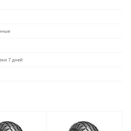
нные
вки 7 дней