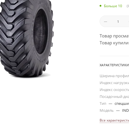
(
Больше 10
Товар просма
Товар купили:
ХАРАКТЕРИСТИКИ
Ширина профи
Индекс нагрузк
Индекс скорост
Посадочный ди
Тип
—
спецш
Модель
—
IND
Все характерист