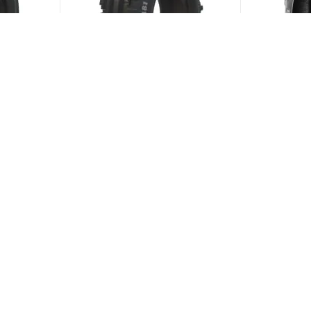
82A6
BKT TF 8181 4/0 R15 66A6
BKT Agrima
R18 108A8/
ии)
(В наличии)
Меньше 10
Меньше 1
3 818
₽
/шт
21 597
₽
ЗАГРУЗИТЬ ЕЩЕ