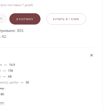
Срок поставки 7 дней)
В КОРЗИНУ
КУПИТЬ В 1 КЛИК
тривали: 303.
 42.
ля
—
16.9
и
—
156
и
—
A8
аметр, дюйм
—
30
ины
 80
ики