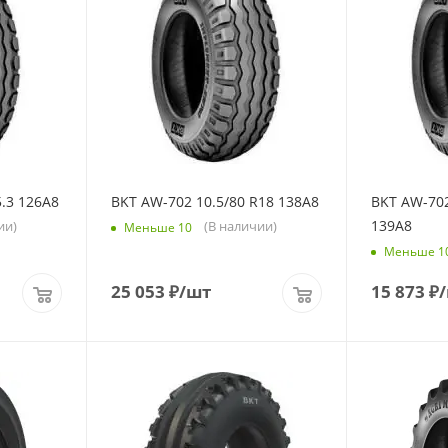
.3 126A8
BKT AW-702 10.5/80 R18 138A8
BKT AW-702
139A8
ии)
(В наличии)
Меньше 10
Меньше 1
25 053
₽
/шт
15 873
₽