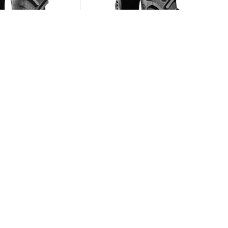
x RT-855 210/95
BKT Agrimax RT-765 600/70
B
R28 157D
(В наличии)
(В наличии)
0
Меньше 10
/шт
149 504
₽
/шт