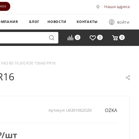
Наши адреса
ОНОК
ОМПАНИЯ
БЛОГ
НОВОСТИ
КОНТАКТЫ
ВОЙТИ
0
0
0
IND 80 16.9/0 R30 156A8 PR16
R16
OZKA
Артикул:
U6301062OZK
₽
/шт