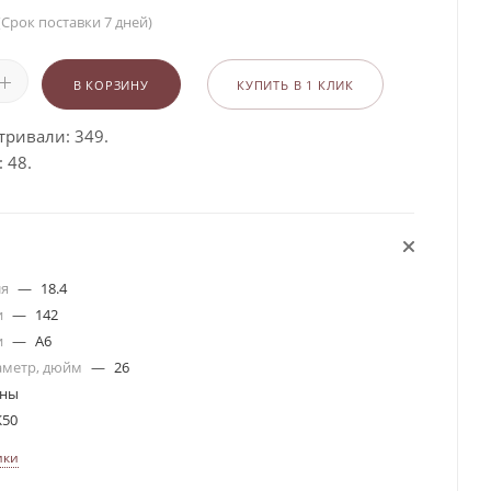
(Срок поставки 7 дней)
В КОРЗИНУ
КУПИТЬ В 1 КЛИК
тривали: 349.
 48.
ля
—
18.4
и
—
142
и
—
A6
аметр, дюйм
—
26
ины
50
ики