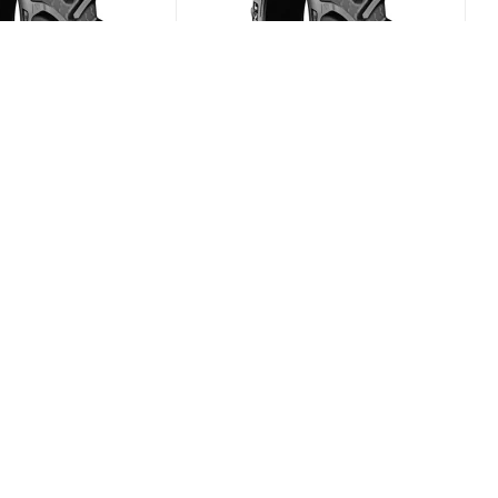
x RT-765 600/70
BKT Agrimax RT-765 580/70
R38 155D
(В наличии)
(В наличии)
0
Меньше 10
₽
/шт
169 819
₽
/шт