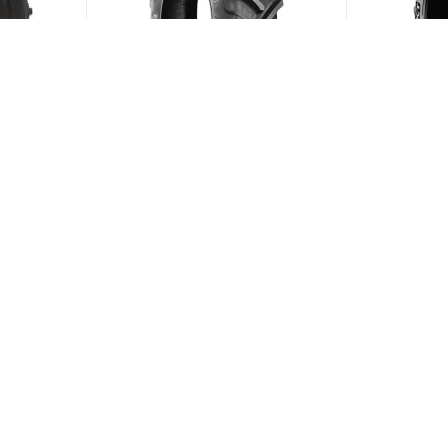
66A6
BKT Agrimax RT-855 210/95
BKT Agrima
R18 108A8/B
R28 157D
ии)
(В наличии)
Меньше 10
Меньше 1
21 597
₽
/шт
149 504
ЗАГРУЗИТЬ ЕЩЕ