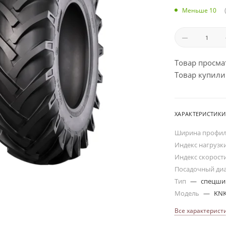
Меньше 10
Товар просма
Товар купили:
ХАРАКТЕРИСТИКИ
Ширина профи
Индекс нагрузк
Индекс скорост
Посадочный ди
Тип
—
спецш
Модель
—
KNK
Все характерист