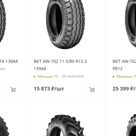
18 138A8
BKT AW-702 11.5/80 R15.3
BKT AW-702
139A8
PR12
ии)
(В наличии)
Меньше 10
Меньше 1
15 873
₽
/шт
25 399
₽