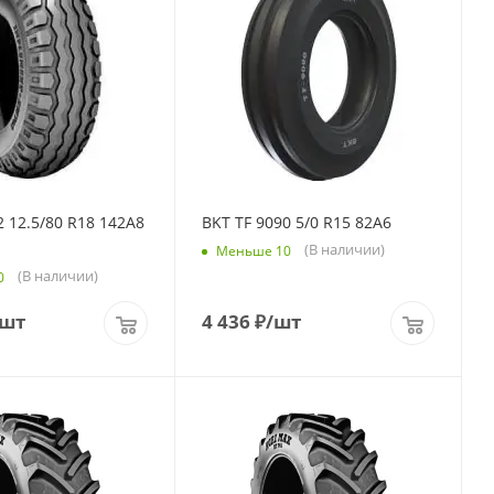
 12.5/80 R18 142A8
BKT TF 9090 5/0 R15 82A6
(В наличии)
Меньше 10
(В наличии)
0
/шт
4 436
₽
/шт