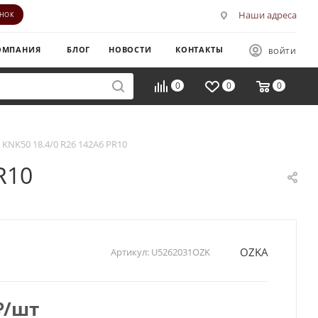
Наши адреса
ОНОК
ОМПАНИЯ
БЛОГ
НОВОСТИ
КОНТАКТЫ
ВОЙТИ
0
0
0
KNK50 18.4/0 R26 142A6 PR10
R10
OZKA
Артикул:
U5262031OZK
₽
/шт