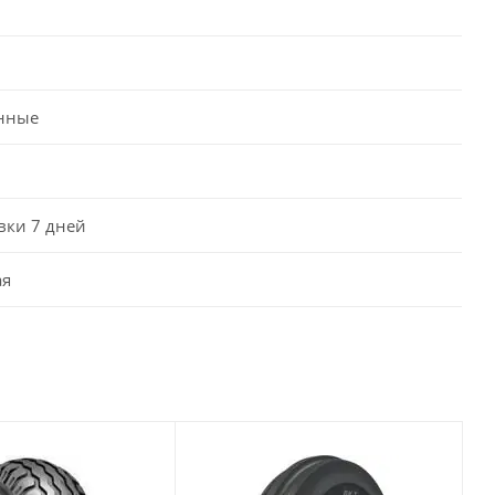
нные
вки 7 дней
ая