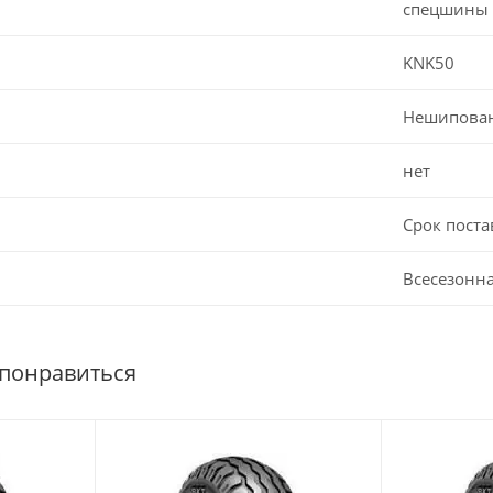
спецшины
KNK50
Нешипова
нет
Срок поста
Всесезонн
 понравиться