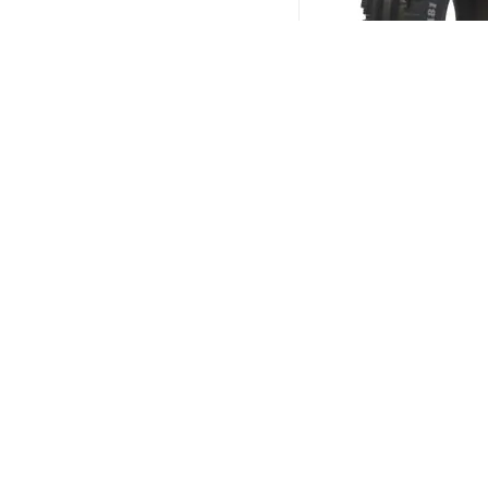
BKT TF 8181 4/0 R15 
(В налич
Меньше 10
3 818
₽
/шт