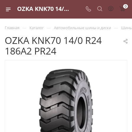
0
OZKA KNK70 14/0 R24 186A2 PR24 - купить в Санкт-Петербурге по выгодной цене
—
—
—
Главная
Каталог
Автомобильные шины и диски
Шины 
OZKA KNK70 14/0 R24
186A2 PR24