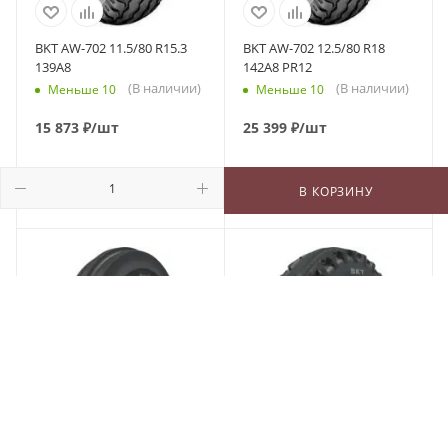
BKT AW-702 11.5/80 R15.3
BKT AW-702 12.5/80 R18
139A8
142A8 PR12
(В наличии)
(В наличии)
Меньше 10
Меньше 10
15 873
₽
/шт
25 399
₽
/шт
В КОРЗИНУ
В КОРЗИНУ
В КОРЗИНУ
BKT TF 9090 5/0 R15 82A6
BKT TF 8181 4/0 R15 66A6