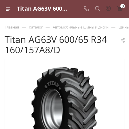
0
Titan AG63V 600/65 R34 160/157A8/D - купить в Санкт-Петербурге по выгодной цене
—
—
—
Главная
Каталог
Автомобильные шины и диски
Шины 
Titan AG63V 600/65 R34
160/157A8/D