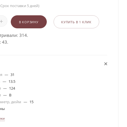
(Срок поставки 5 дней)
В КОРЗИНУ
КУПИТЬ В 1 КЛИК
тривали: 314.
 43.
ля
—
31
я
—
13.5
и
—
124
и
—
B
аметр, дюйм
—
15
ины
ики