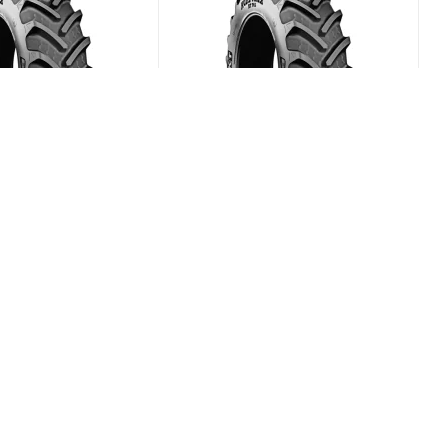
x RT-765 580/70
BKT Agrimax RT-765 480/70
R34 149D
(В наличии)
(В наличии)
0
Меньше 10
₽
/шт
104 158
₽
/шт