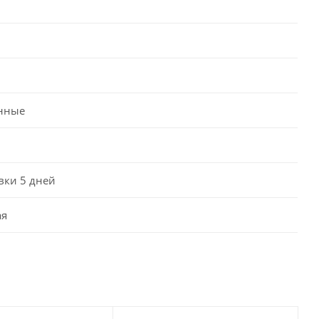
нные
вки 5 дней
ая