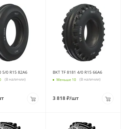
0 5/0 R15 82A6
BKT TF 8181 4/0 R15 66A6
(В наличии)
(В наличии)
0
Меньше 10
шт
3 818
₽
/шт