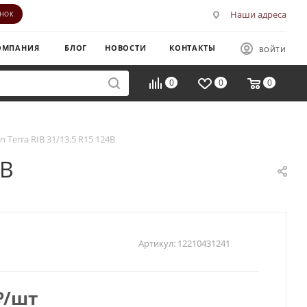
Наши адреса
ОНОК
ОМПАНИЯ
БЛОГ
НОВОСТИ
КОНТАКТЫ
ВОЙТИ
0
0
0
an Terra RIB 31/13.5 R15 124B
4B
Артикул:
12210431241
₽
/шт