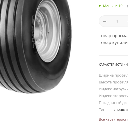
Меньше 10
Товар просма
Товар купили:
ХАРАКТЕРИСТИКИ
Ширина профи
Высота профил
Индекс нагрузк
Индекс скорост
Посадочный ди
Тип
—
спецш
Все характерист