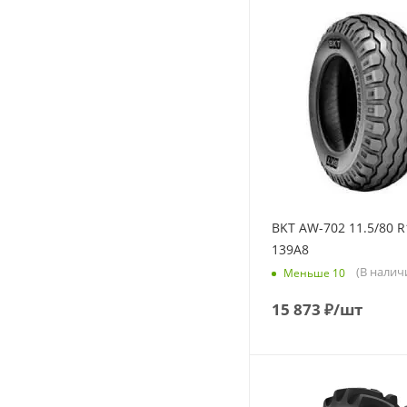
BKT AW-702 11.5/80 R
139A8
(В налич
Меньше 10
15 873
₽
/шт