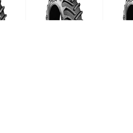
10/95
BKT Agrimax RT-765 600/70
BKT Agrima
R28 157D
R38 155D
ии)
(В наличии)
Меньше 10
Меньше 1
149 504
₽
/шт
169 819
ЗАГРУЗИТЬ ЕЩЕ