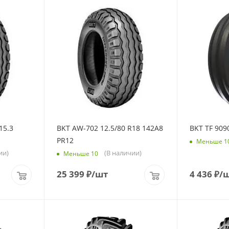
15.3
BKT AW-702 12.5/80 R18 142A8
BKT TF 909
PR12
Меньше 1
ии)
(В наличии)
Меньше 10
25 399
₽
/шт
4 436
₽
/