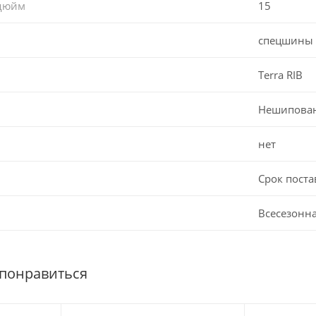
 дюйм
15
спецшины
Terra RIB
Нешипова
нет
Срок поста
Всесезонн
 понравиться