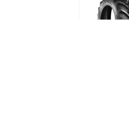
BKT Agrimax RT-855 2
R18 108A8/B
(В налич
Меньше 10
21 597
₽
/шт