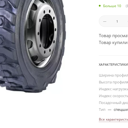
(
Больше 10
Товар просма
Товар купили:
ХАРАКТЕРИСТИКИ
Ширина профи
Высота профил
Индекс нагрузк
Индекс скорост
Посадочный ди
Тип
—
спецш
Все характерист