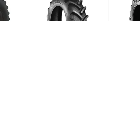
66A6
BKT Agrimax RT-855 210/95
BKT Agrima
R18 108A8/B
R28 157D
ии)
(В наличии)
Меньше 10
Меньше 1
21 597
₽
/шт
149 504
ЗАГРУЗИТЬ ЕЩЕ