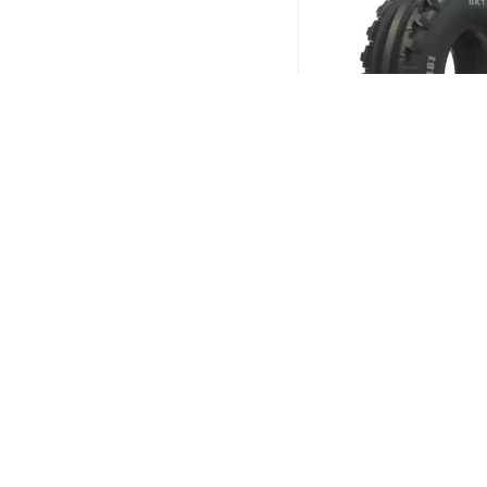
BKT TF 8181 4/0 R15 
(В налич
Меньше 10
3 818
₽
/шт