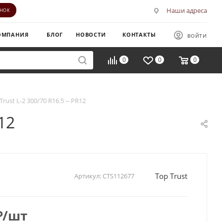
Наши адреса
ОНОК
ОМПАНИЯ
БЛОГ
НОВОСТИ
КОНТАКТЫ
ВОЙТИ
0
0
0
Trust L-2 300/70 R16.5 -- PR12
12
Top Trust
Артикул:
CTS112677
₽
/шт