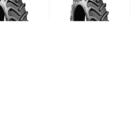
x RT-765 600/70
BKT Agrimax RT-765 580/70
R38 155D
(В наличии)
(В наличии)
0
Меньше 10
₽
/шт
169 819
₽
/шт