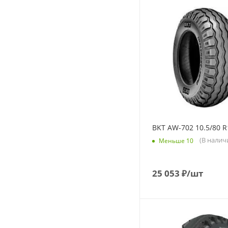
BKT AW-702 10.5/80 R
(В налич
Меньше 10
25 053
₽
/шт