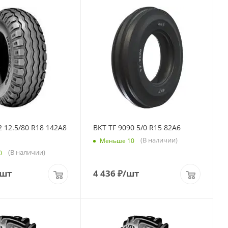
 12.5/80 R18 142A8
BKT TF 9090 5/0 R15 82A6
(В наличии)
Меньше 10
(В наличии)
0
/шт
4 436
₽
/шт