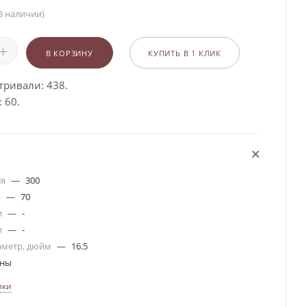
В наличии)
В КОРЗИНУ
КУПИТЬ В 1 КЛИК
тривали: 438.
 60.
ля
—
300
я
—
70
и
—
-
и
—
-
аметр, дюйм
—
16.5
ины
ики