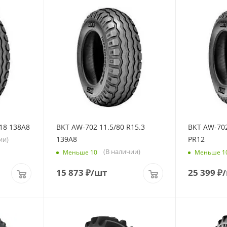
18 138A8
BKT AW-702 11.5/80 R15.3
BKT AW-702
139A8
PR12
ии)
(В наличии)
Меньше 10
Меньше 1
15 873
₽
/шт
25 399
₽