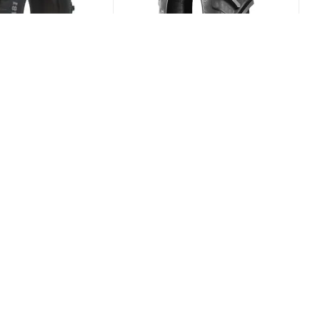
1 4/0 R15 66A6
BKT Agrimax RT-855 210/95
R18 108A8/B
(В наличии)
0
(В наличии)
Меньше 10
шт
21 597
₽
/шт