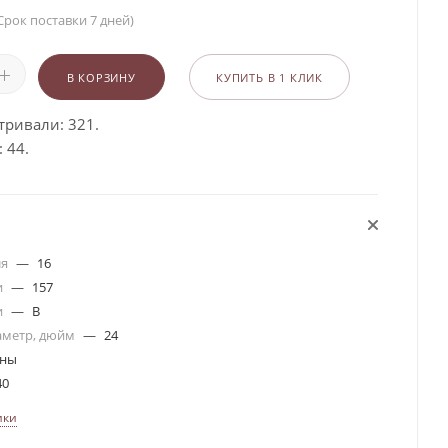
Срок поставки 7 дней)
В КОРЗИНУ
КУПИТЬ В 1 КЛИК
тривали: 321.
 44.
ля
—
16
и
—
157
и
—
B
аметр, дюйм
—
24
ины
40
ики