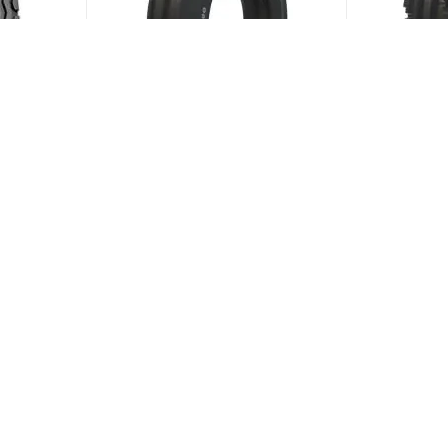
18 142A8
BKT TF 9090 5/0 R15 82A6
BKT TF 818
(В наличии)
Меньше 10
Меньше 1
ии)
4 436
₽
/шт
3 818
₽
/
ЗАГРУЗИТЬ ЕЩЕ