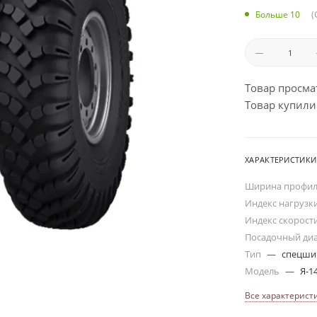
(
Больше 10
Товар просма
Товар купили:
ХАРАКТЕРИСТИКИ
Ширина профи
Индекс нагрузк
Индекс скорост
Посадочный ди
Тип
—
спецш
Модель
—
Я-1
Все характерист