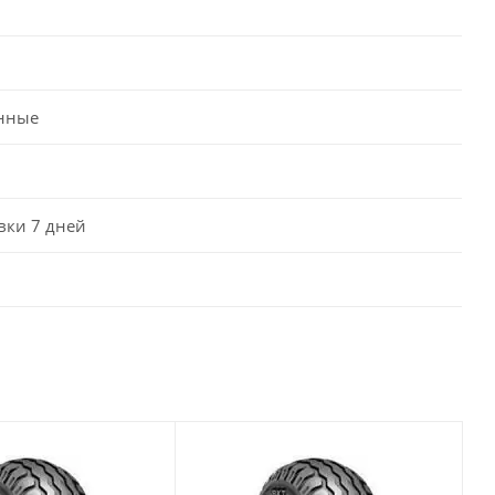
нные
вки 7 дней