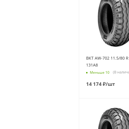
BKT AW-702 11.5/80 R
131A8
(В налич
Меньше 10
14 174
₽
/шт