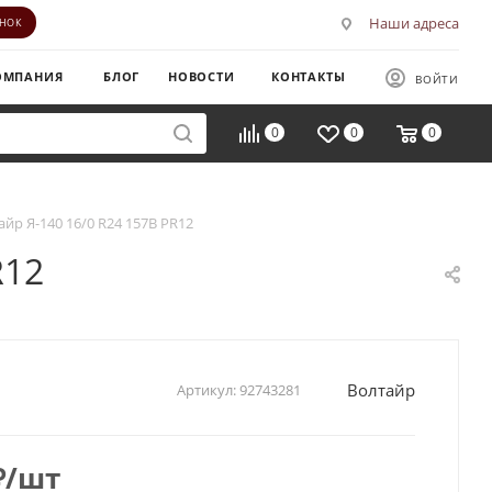
Наши адреса
ОНОК
ОМПАНИЯ
БЛОГ
НОВОСТИ
КОНТАКТЫ
ВОЙТИ
0
0
0
айр Я-140 16/0 R24 157B PR12
R12
Волтайр
Артикул:
92743281
₽
/шт