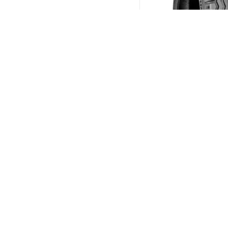
BKT AW-702 12.5/80 R
PR12
(В налич
Меньше 10
25 399
₽
/шт