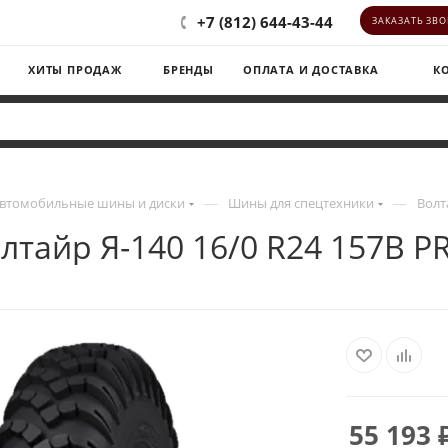
+7 (812) 644-43-44
ЗАКАЗАТЬ ЗВ
ХИТЫ ПРОДАЖ
БРЕНДЫ
ОПЛАТА И ДОСТАВКА
К
—
—
втомобильные шины и диски
Шины для спецтехники
Волт
лтайр Я-140 16/0 R24 157B P
55 193