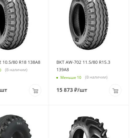
 10.5/80 R18 138A8
BKT AW-702 11.5/80 R15.3
139A8
(В наличии)
0
(В наличии)
Меньше 10
/шт
15 873
₽
/шт