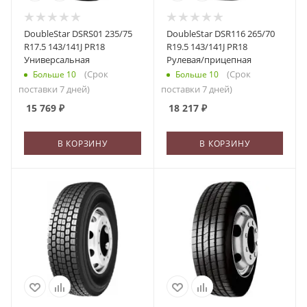
DoubleStar DSRS01 235/75
DoubleStar DSR116 265/70
R17.5 143/141J PR18
R19.5 143/141J PR18
Универсальная
Рулевая/прицепная
(Срок
(Срок
Больше 10
Больше 10
поставки 7 дней)
поставки 7 дней)
15 769
₽
18 217
₽
В КОРЗИНУ
В КОРЗИНУ