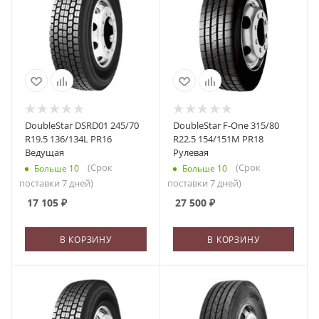
DoubleStar DSRD01 245/70
DoubleStar F-One 315/80
R19.5 136/134L PR16
R22.5 154/151M PR18
Ведущая
Рулевая
(Срок
(Срок
Больше 10
Больше 10
поставки 7 дней)
поставки 7 дней)
17 105
₽
27 500
₽
В КОРЗИНУ
В КОРЗИНУ