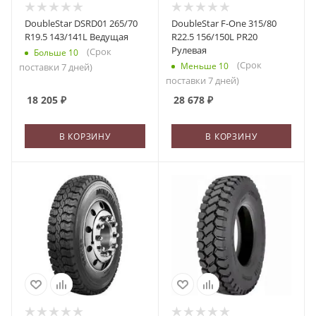
DoubleStar DSRD01 265/70
DoubleStar F-One 315/80
R19.5 143/141L Ведущая
R22.5 156/150L PR20
Рулевая
(Срок
Больше 10
(Срок
Меньше 10
поставки 7 дней)
поставки 7 дней)
18 205
₽
28 678
₽
В КОРЗИНУ
В КОРЗИНУ