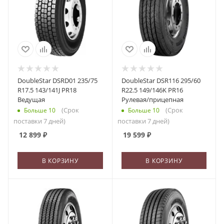
DoubleStar DSRD01 235/75
DoubleStar DSR116 295/60
R17.5 143/141J PR18
R22.5 149/146K PR16
Ведущая
Рулевая/прицепная
(Срок
(Срок
Больше 10
Больше 10
поставки 7 дней)
поставки 7 дней)
12 899
₽
19 599
₽
В КОРЗИНУ
В КОРЗИНУ