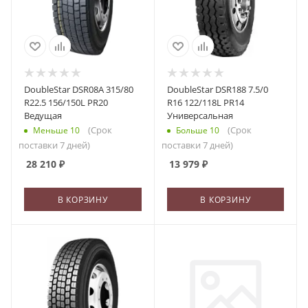
DoubleStar DSR08A 315/80
DoubleStar DSR188 7.5/0
R22.5 156/150L PR20
R16 122/118L PR14
Ведущая
Универсальная
(Срок
(Срок
Меньше 10
Больше 10
поставки 7 дней)
поставки 7 дней)
28 210
₽
13 979
₽
В КОРЗИНУ
В КОРЗИНУ