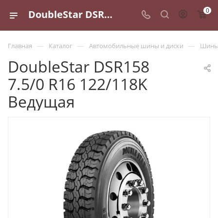
0
DoubleStar DSR158 7.5/0 R16 122/118K Ведущая - купить в Санкт-Петербурге по выгодной цене
—
—
—
Главная
Каталог
Автомобильные шины и диски
Шины 
DoubleStar DSR158
7.5/0 R16 122/118K
Ведущая