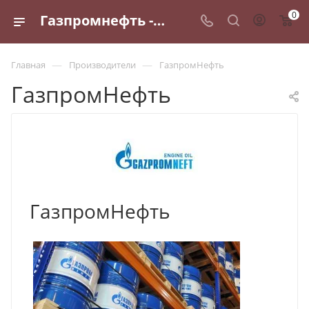
0
Газпромнефть - производитель высококачественных моторных масел, технических жидкостей и смазок
—
—
Главная
Производители
ГазпромНефть
ГазпромНефть
ГазпромНефть