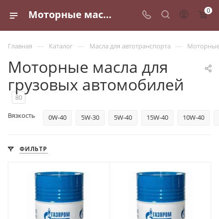
0
Моторные масла для грузовых автомобилей - купить по выгодным ценам в Санкт-Петербурге
—
—
—
Главная
Каталог
Масла для автотранспорта
Моторные
Моторные масла для
грузовых автомобилей
80
Вязкость
0W-40
5W-30
5W-40
15W-40
10W-40
ФИЛЬТР