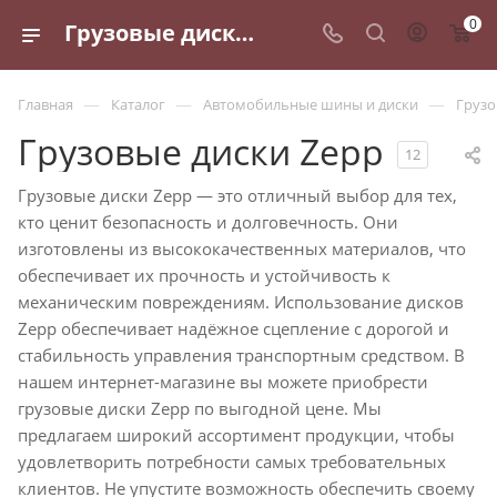
0
Грузовые диски Zepp - купить по выгодным ценам в Санкт-Петербурге
—
—
—
Главная
Каталог
Автомобильные шины и диски
Грузо
Грузовые диски Zepp
12
Грузовые диски Zepp — это отличный выбор для тех,
кто ценит безопасность и долговечность. Они
изготовлены из высококачественных материалов, что
обеспечивает их прочность и устойчивость к
механическим повреждениям. Использование дисков
Zepp обеспечивает надёжное сцепление с дорогой и
стабильность управления транспортным средством. В
нашем интернет-магазине вы можете приобрести
грузовые диски Zepp по выгодной цене. Мы
предлагаем широкий ассортимент продукции, чтобы
удовлетворить потребности самых требовательных
клиентов. Не упустите возможность обеспечить своему