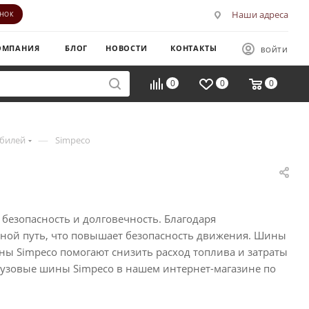
Наши адреса
ОНОК
ОМПАНИЯ
БЛОГ
НОВОСТИ
КОНТАКТЫ
ВОЙТИ
0
0
0
—
обилей
Simpeco
безопасность и долговечность. Благодаря
зной путь, что повышает безопасность движения. Шины
ны Simpeco помогают снизить расход топлива и затраты
рузовые шины Simpeco в нашем интернет-магазине по