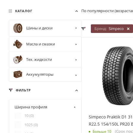
По популярности (возраста
КАТАЛОГ
Шины и диски
Бренд:
Simpeco
Масла и смазки
Тех. жидкости
Аккумуляторы
ФИЛЬТР
Ширина профиля
10 (
0
)
Simpeco Praktik D1 31
R22.5 154/150L PR20
1025 (
0
)
(Срок пос
Больше 10