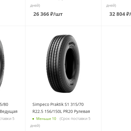
дней)
дней)
26 366
₽
/шт
32 804
₽
5/80
Simpeco Praktik S1 315/70
 Ведущая
R22.5 156/150L PR20 Рулевая
ставки 5
(Срок поставки 5
Меньше 10
дней)