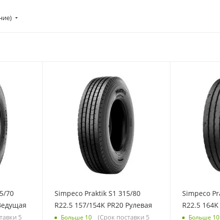
ние)
5/70
Simpeco Praktik S1 315/80
Simpeco Pra
 Ведущая
R22.5 157/154K PR20 Рулевая
R22.5 164K
тавки 5
(Срок поставки 5
Больше 10
Больше 10