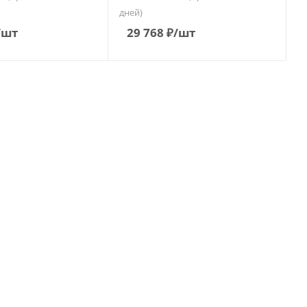
дней)
/шт
29 768
₽
/шт