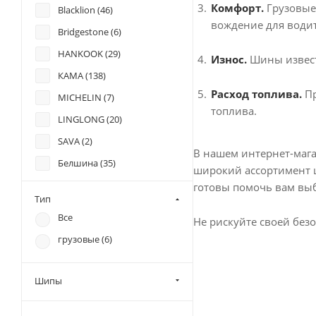
500 (
0
)
Комфорт.
Грузовые
Blacklion (
46
)
533 (
0
)
вождение для водит
525 (
0
)
Bridgestone (
6
)
635 (
0
)
530 (
0
)
HANKOOK (
29
)
Износ.
Шины извест
6.5 (
0
)
КАМА (
138
)
7 (
0
)
Расход топлива.
Пр
MICHELIN (
7
)
топлива.
7.5 (
0
)
LINGLONG (
20
)
8 (
0
)
SAVA (
2
)
В нашем интернет-маг
8.25 (
0
)
Белшина (
35
)
широкий ассортимент ш
9 (
0
)
Aeolus (
27
)
готовы помочь вам вы
Тип
9.5 (
0
)
Goodride (
43
)
Все
Не рискуйте своей бе
Advance (
48
)
грузовые (
6
)
Alacord (
7
)
Alceed (
5
)
Шипы
ALT (
1
)