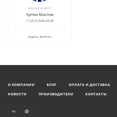
DoubleStar (
25
)
ВАШ МЕНЕДЖЕР
DRC (
2
)
Артем Маслов
Duraturn (
1
)
+7 (812) 644-43-44
Durun (
3
)
Dynamo (
12
)
ЗАДАТЬ ВОПРОС
Everton (
1
)
Firemax (
12
)
Fortune (
35
)
Fulda (
1
)
GiTi (
13
)
О КОМПАНИИ
БЛОГ
ОПЛАТА И ДОСТАВКА
Golden crown (
3
)
GoodYear (
2
)
НОВОСТИ
ПРОИЗВОДИТЕЛИ
КОНТАКТЫ
Green Dragon (
1
)
Greentrac (
3
)