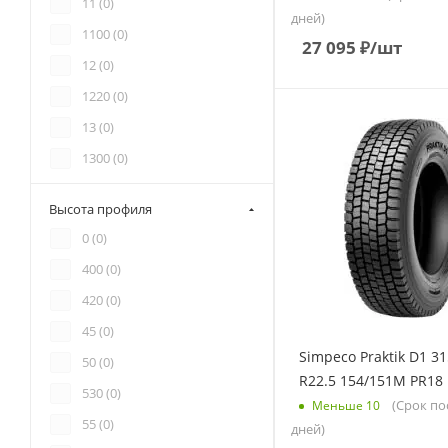
11 (
0
)
дней)
1100 (
0
)
27 095
₽
/шт
12 (
0
)
1220 (
0
)
13 (
0
)
1300 (
0
)
14 (
0
)
Высота профиля
1500 (
0
)
0 (
0
)
16 (
0
)
400 (
0
)
205 (
0
)
420 (
0
)
215 (
0
)
45 (
0
)
225 (
0
)
Simpeco Praktik D1 31
50 (
0
)
235 (
0
)
R22.5 154/151M PR18
530 (
0
)
(Срок по
Меньше 10
245 (
0
)
55 (
0
)
дней)
255 (
0
)