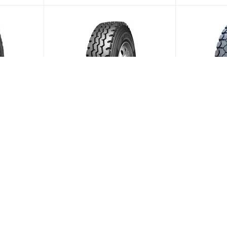
ction
Blackhawk BAM01 9/0 R20
Кама NU 90
137K PR14
144/142K PR16 Универсальная
Универсал
(В наличии)
Меньше 10
Больше 10
ии)
дней)
20 955
₽
/шт
21 959
₽