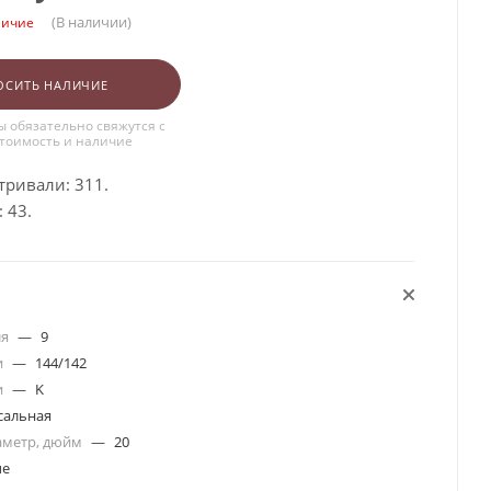
(В наличии)
личие
ОСИТЬ НАЛИЧИЕ
 обязательно свяжутся с
стоимость и наличие
тривали: 311.
 43.
ля
—
9
и
—
144/142
и
—
K
сальная
аметр, дюйм
—
20
ые