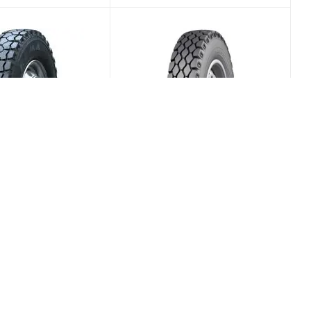
1 9/0 R20 144/142K
Барнаульский ШЗ И-Н142Б
ьная
9/0 R20 136/133J PR12
Универсальная
(Срок поставки 7
(Срок поставки 5
Меньше 10
дней)
/шт
15 489
₽
/шт