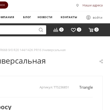
Наши адреса
ОНОК
ОМПАНИЯ
БЛОГ
НОВОСТИ
КОНТАКТЫ
ВОЙТИ
0
0
0
 TR668 9/0 R20 144/142K PR16 Универсальная
ниверсальная
Triangle
Артикул:
TTS236851
росу