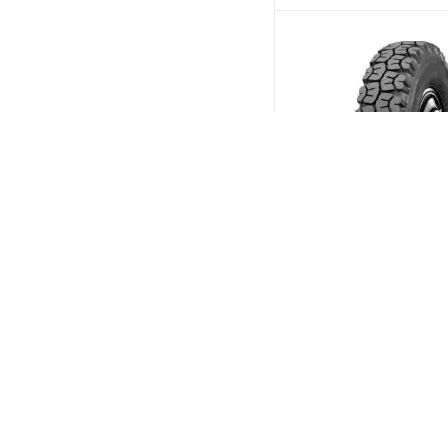
Барнаульский ШЗ Tra
О-40БМ 9/0 R20 140/
Универсальная
(В налич
Меньше 10
15 467
₽
/шт