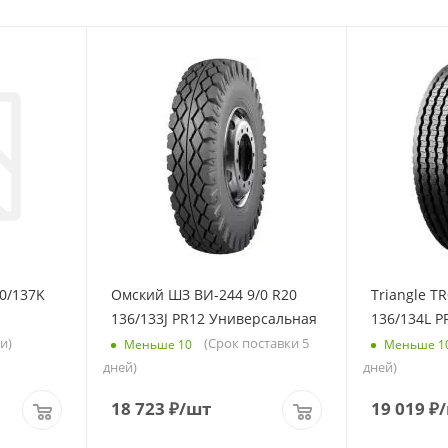
40/137K
Омский ШЗ ВИ-244 9/0 R20
Triangle TR
136/133J PR12 Универсальная
136/134L 
и)
(Срок поставки 5
Меньше 10
Меньше 1
дней)
дней)
18 723
₽
/шт
19 019
₽