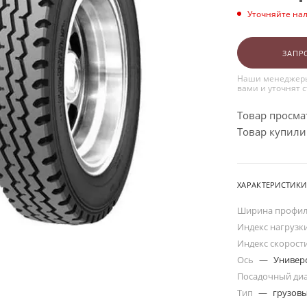
Уточняйте на
ЗАПР
Наши менеджеры
вами и уточнят 
Товар просма
Товар купили:
ХАРАКТЕРИСТИКИ
Ширина профи
Индекс нагрузк
Индекс скорост
Ось
—
Универ
Посадочный ди
Тип
—
грузов