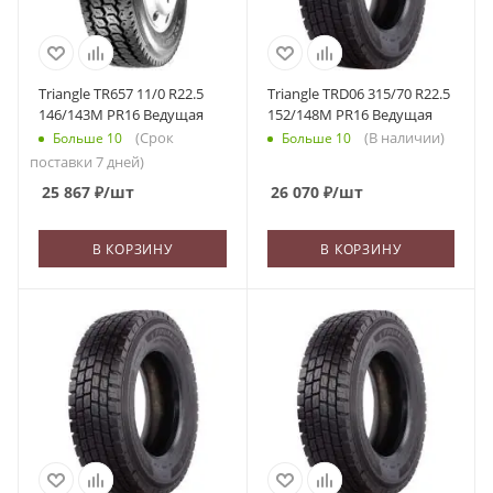
Triangle TR657 11/0 R22.5
Triangle TRD06 315/70 R22.5
146/143M PR16 Ведущая
152/148M PR16 Ведущая
(Срок
(В наличии)
Больше 10
Больше 10
поставки 7 дней)
25 867
₽
/шт
26 070
₽
/шт
В КОРЗИНУ
В КОРЗИНУ