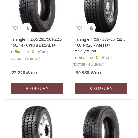
Triangle TRD06 295/60 R22.5
Triangle TR697 385/65 R22.5
150/147K PR18 Ведущая
160J PR20 Рулевая/
прицепная
(Срок
Больше 10
(Срок
Больше 10
поставки 5 дней)
поставки 5 дней)
22 220
₽
/шт
30 580
₽
/шт
В КОРЗИНУ
В КОРЗИНУ