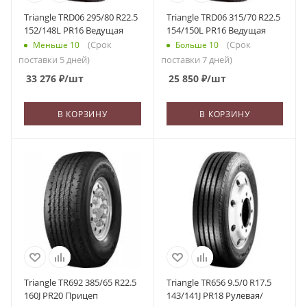
Triangle TRD06 295/80 R22.5
Triangle TRD06 315/70 R22.5
152/148L PR16 Ведущая
154/150L PR16 Ведущая
(Срок
(Срок
Меньше 10
Больше 10
поставки 5 дней)
поставки 7 дней)
33 276
₽
/шт
25 850
₽
/шт
В КОРЗИНУ
В КОРЗИНУ
Triangle TR692 385/65 R22.5
Triangle TR656 9.5/0 R17.5
160J PR20 Прицеп
143/141J PR18 Рулевая/