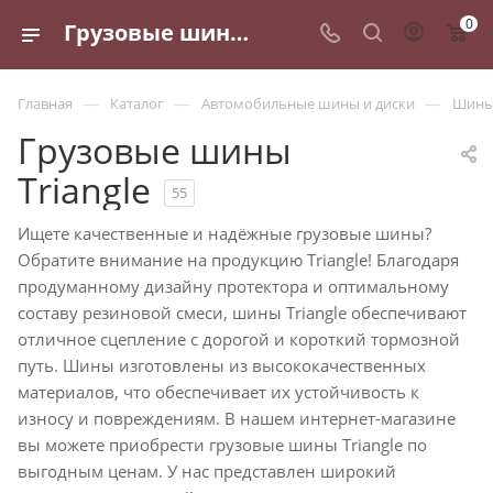
0
Грузовые шины Triangle - купить по выгодным ценам в Санкт-Петербурге
—
—
—
Главная
Каталог
Автомобильные шины и диски
Шины 
Грузовые шины
Triangle
55
Ищете качественные и надёжные грузовые шины?
Обратите внимание на продукцию Triangle! Благодаря
продуманному дизайну протектора и оптимальному
составу резиновой смеси, шины Triangle обеспечивают
отличное сцепление с дорогой и короткий тормозной
путь. Шины изготовлены из высококачественных
материалов, что обеспечивает их устойчивость к
износу и повреждениям. В нашем интернет-магазине
вы можете приобрести грузовые шины Triangle по
выгодным ценам. У нас представлен широкий