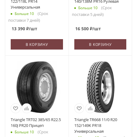
122/118L PR14
140/138M PR16 Рулевая
Универсальная
(Срок
Больше 10
(Срок
Больше 10
поставки 5 дней)
поставки 7 дней)
13 390
₽
/шт
16 500
₽
/шт
В КОРЗИНУ
В КОРЗИНУ
Triangle TRT02 385/65 R22.5
Triangle TR668 11/0 R20
160J PR20 Прицеп
152/149K PR18
Универсальная
(Срок
Больше 10