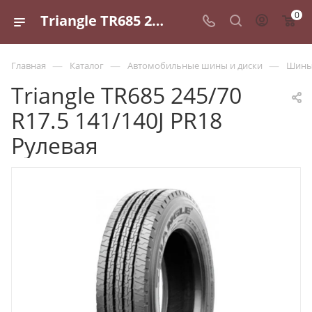
0
Triangle TR685 245/70 R17.5 141/140J PR18 Рулевая - купить в Санкт-Петербурге по выгодной цене
—
—
—
Главная
Каталог
Автомобильные шины и диски
Шины 
Triangle TR685 245/70
R17.5 141/140J PR18
Рулевая