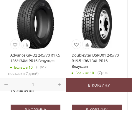
Advance GR-D2 245/70 R17.5
DoubleStar DSRD01 245/70
136/134M PR16 Ведущая
R19.5 136/134L PR16
Ведущая
(Срок
Больше 10
(Срок
Больше 10
поставки 7 дней)
поставки 7 дней)
В КОРЗИНУ
13 200
₽
/шт
17 105
₽
/шт
В КОРЗИНУ
В КОРЗИНУ