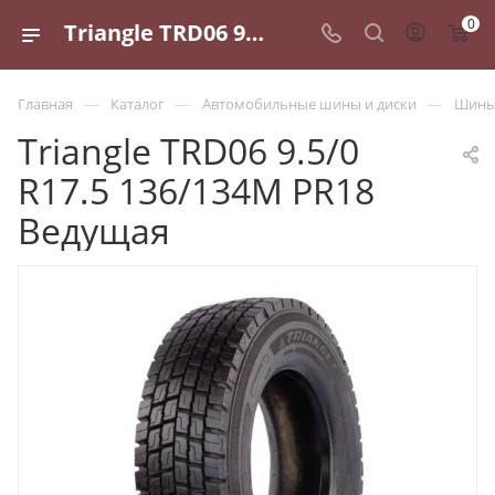
0
Triangle TRD06 9.5/0 R17.5 136/134M PR18 Ведущая - купить в Санкт-Петербурге по выгодной цене
—
—
—
Главная
Каталог
Автомобильные шины и диски
Шины 
Triangle TRD06 9.5/0
R17.5 136/134M PR18
Ведущая