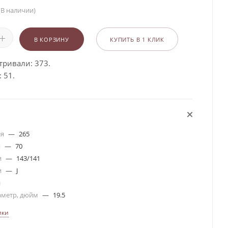
(В наличии)
В КОРЗИНУ
КУПИТЬ В 1 КЛИК
тривали: 373.
 51.
ля
—
265
я
—
70
и
—
143/141
и
—
J
я
аметр, дюйм
—
19.5
ики