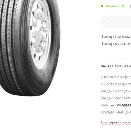
Меньше 10
Товар просма
Товар купили:
ХАРАКТЕРИСТИКИ
Ширина профи
Высота профил
Индекс нагрузк
Индекс скорост
Ось
—
Рулева
Посадочный ди
Все характерист