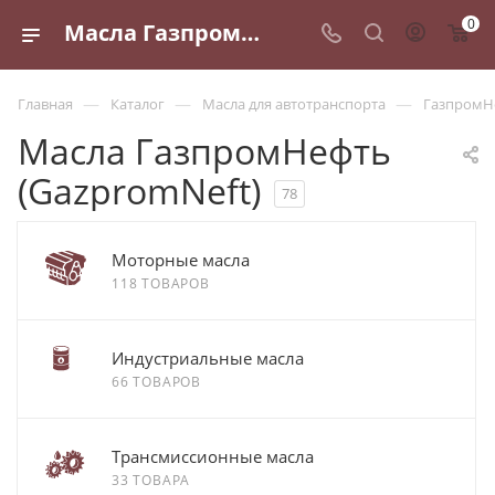
0
Масла ГазпромНефть всех видов - купить в Санкт-Петербурге по оптовым ценам
—
—
—
Главная
Каталог
Масла для автотранспорта
ГазпромН
Масла ГазпромНефть
(GazpromNeft)
78
Моторные масла
118 ТОВАРОВ
Индустриальные масла
66 ТОВАРОВ
Трансмиссионные масла
33 ТОВАРА