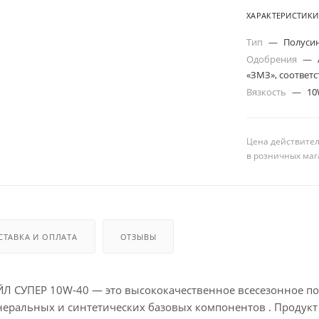
ХАРАКТЕРИСТИКИ
Тип
—
Полуси
Одобрения
—
«ЗМЗ», соответс
Вязкость
—
10
Цена действител
в розничных маг
СТАВКА И ОПЛАТА
ОТЗЫВЫ
 СУПЕР 10W-40 — это высококачественное всесезонное пол
ральных и синтетических базовых компонентов . Продукт