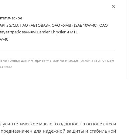
нтетическое
API SG/CD, ПАО «АВТОВАЗ», ОАО «УМЗ» (SAE 10W-40), ОАО
твует требованиям Damler Chrysler и MTU
W-40
ьна только для интернет-магазина и может отличаться от цен
азинах
усинтетическое масло, созданное на основе смеси
 предназначен для надежной защиты и стабильной