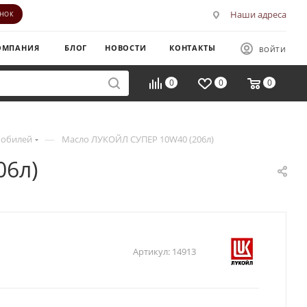
Наши адреса
ОНОК
ОМПАНИЯ
БЛОГ
НОВОСТИ
КОНТАКТЫ
ВОЙТИ
0
0
0
—
мобилей
Масло ЛУКОЙЛ СУПЕР 10W40 (206л)
06л)
Артикул:
14913