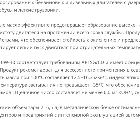
орсированных бензиновых и дизельных двигателей с умер
бусы и легкие грузовики.
ле масло эффективно предотвращает образование высоко- и
истоту двигателя на протяжении всего срока службы . Про
твами, что обеспечивает стойкость к окислению и продлев
тирует легкий пуск двигателя при отрицательных температ
0W-40 соответствует требованиям API SG/CD и имеет офиц
 Продукт рекомендован для всесезонного применения в сев
ь масла при 100°C составляет 12,5–16,3 мм²/с, индекс вязк
, температура застывания не превышает –35°C, что обеспеч
мов . Щелочное число составляет не менее 6,0 мг KOH/г, су
еский объем тары 216,5 л) в металлической бочке оптималь
центров и предприятий с интенсивной эксплуатацией авто