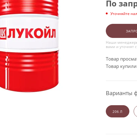
По зап
Уточняйте на
ЗАПР
Наши менеджеры
вами и уточнят 
Товар просма
Товар купили:
Варианты 
206 Л