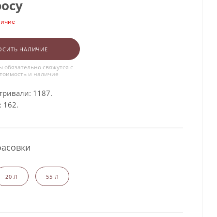
росу
личие
ОСИТЬ НАЛИЧИЕ
 обязательно свяжутся с
стоимость и наличие
тривали: 1187.
 162.
фасовки
20 Л
55 Л