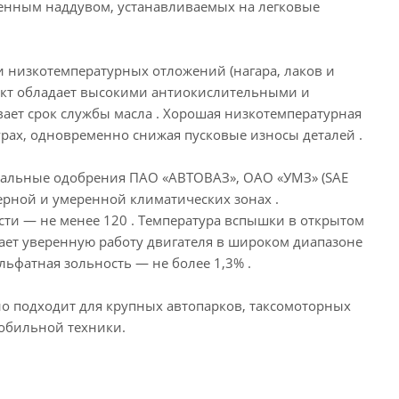
енным наддувом, устанавливаемых на легковые
 низкотемпературных отложений (нагара, лаков и
дукт обладает высокими антиокислительными и
ает срок службы масла . Хорошая низкотемпературная
урах, одновременно снижая пусковые износы деталей .
иальные одобрения ПАО «АВТОВАЗ», ОАО «УМЗ» (SAE
ерной и умеренной климатических зонах .
ости — не менее 120 . Температура вспышки в открытом
ивает уверенную работу двигателя в широком диапазоне
льфатная зольность — не более 1,3% .
но подходит для крупных автопарков, таксомоторных
мобильной техники.